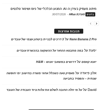
מיתוג מעסיק בעידן ה-AI: המנוע הכלכלי של גיוס ושימור טלנטים
מערכת HRus
-
30/07/2026
בלוגים
תגובות אחרונות
על
Nano Banana 2 Pro
3 דרכים לבניית ביטחון עצמי של עובדים
יפעת
על
במה מתבטא ההחזר על ההשקעה בהכשרת עובדים
על
יאנא קאסם
דרושים במשאבי אנוש – H&M
אלון פיאדה
על
מעסיק טעה כשכלל אחוזי משרה בחישוב ימי חופשה
שנתית – והפסיד בתביעה
David
על
על מי חלה החובה לשלם את עלות ציוד העבודה של העובד