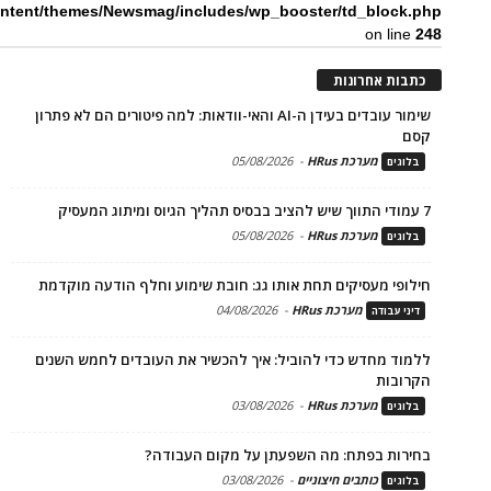
ntent/themes/Newsmag/includes/wp_booster/td_block.php
on line
248
כתבות אחרונות
שימור עובדים בעידן ה-AI והאי-וודאות: למה פיטורים הם לא פתרון
קסם
מערכת HRus
-
05/08/2026
בלוגים
7 עמודי התווך שיש להציב בבסיס תהליך הגיוס ומיתוג המעסיק
מערכת HRus
-
05/08/2026
בלוגים
חילופי מעסיקים תחת אותו גג: חובת שימוע וחלף הודעה מוקדמת
מערכת HRus
-
04/08/2026
דיני עבודה
ללמוד מחדש כדי להוביל: איך להכשיר את העובדים לחמש השנים
הקרובות
מערכת HRus
-
03/08/2026
בלוגים
בחירות בפתח: מה השפעתן על מקום העבודה?
כותבים חיצוניים
-
03/08/2026
בלוגים