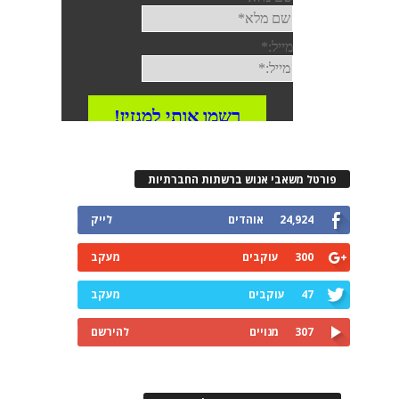
פורטל משאבי אנוש ברשתות החברתיות
24,924
אוהדים
לייק
300
עוקבים
מעקב
47
עוקבים
מעקב
307
מנויים
להירשם