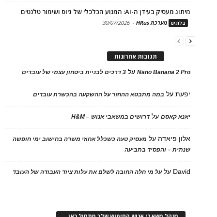
מיתוג מעסיק בעידן ה-AI: המנוע הכלכלי של גיוס ושימור טלנטים
מערכת HRus
-
30/07/2026
בלוגים
תגובות אחרונות
על
Nano Banana 2 Pro
3 דרכים לבניית ביטחון עצמי של עובדים
יפעת
על
במה מתבטא ההחזר על ההשקעה בהכשרת עובדים
על
יאנא קאסם
דרושים במשאבי אנוש – H&M
אלון פיאדה
על
מעסיק טעה כשכלל אחוזי משרה בחישוב ימי חופשה
שנתית – והפסיד בתביעה
David
על
על מי חלה החובה לשלם את עלות ציוד העבודה של העובד
מנהל משאבי אנוש החיפוש שלך מתחיל כאן…