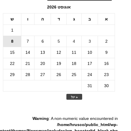
אוגוסט 2026
א
ב
ג
ד
ה
ו
ש
1
8
7
6
5
4
3
2
15
14
13
12
11
10
9
22
21
20
19
18
17
16
29
28
27
26
25
24
23
31
30
« יול
Warning
: A non-numeric value encountered in
/home/hrusco/public_html/wp-
ntent/themes/Newsmag/includes/wp_booster/td_block.php