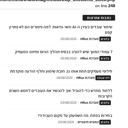
on line
248
כתבות אחרונות
שימור עובדים בעידן ה-AI והאי-וודאות: למה פיטורים הם לא פתרון
קסם
מערכת HRus
-
05/08/2026
בלוגים
7 עמודי התווך שיש להציב בבסיס תהליך הגיוס ומיתוג המעסיק
מערכת HRus
-
05/08/2026
בלוגים
חילופי מעסיקים תחת אותו גג: חובת שימוע וחלף הודעה מוקדמת
מערכת HRus
-
04/08/2026
דיני עבודה
ללמוד מחדש כדי להוביל: איך להכשיר את העובדים לחמש השנים
הקרובות
מערכת HRus
-
03/08/2026
בלוגים
בחירות בפתח: מה השפעתן על מקום העבודה?
כותבים חיצוניים
-
03/08/2026
בלוגים