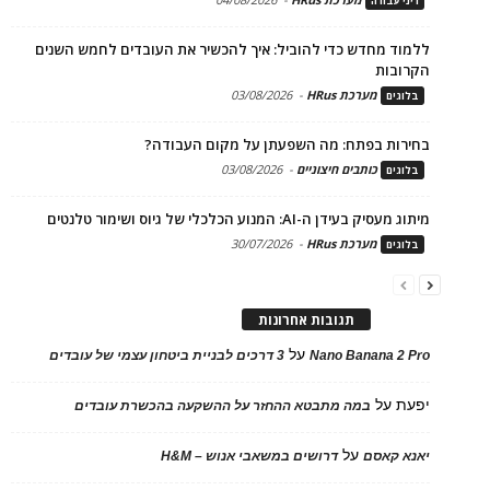
דיני עבודה
ללמוד מחדש כדי להוביל: איך להכשיר את העובדים לחמש השנים
הקרובות
מערכת HRus
-
03/08/2026
בלוגים
בחירות בפתח: מה השפעתן על מקום העבודה?
כותבים חיצוניים
-
03/08/2026
בלוגים
מיתוג מעסיק בעידן ה-AI: המנוע הכלכלי של גיוס ושימור טלנטים
מערכת HRus
-
30/07/2026
בלוגים
תגובות אחרונות
על
Nano Banana 2 Pro
3 דרכים לבניית ביטחון עצמי של עובדים
יפעת
על
במה מתבטא ההחזר על ההשקעה בהכשרת עובדים
על
יאנא קאסם
דרושים במשאבי אנוש – H&M