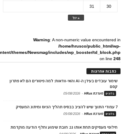
31
30
« יול
Warning
: A non-numeric value encountered in
/home/hrusco/public_html/wp-
ntent/themes/Newsmag/includes/wp_booster/td_block.php
on line
248
כתבות אחרונות
שימור עובדים בעידן ה-AI והאי-וודאות: למה פיטורים הם לא פתרון
קסם
מערכת HRus
-
05/08/2026
בלוגים
7 עמודי התווך שיש להציב בבסיס תהליך הגיוס ומיתוג המעסיק
מערכת HRus
-
05/08/2026
בלוגים
חילופי מעסיקים תחת אותו גג: חובת שימוע וחלף הודעה מוקדמת
מערכת HRus
-
04/08/2026