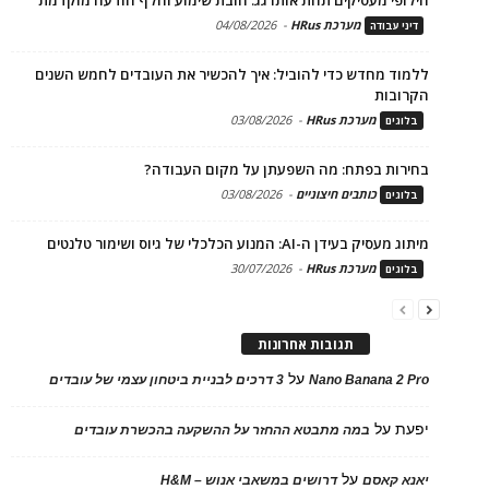
מערכת HRus
-
04/08/2026
דיני עבודה
ללמוד מחדש כדי להוביל: איך להכשיר את העובדים לחמש השנים
הקרובות
מערכת HRus
-
03/08/2026
בלוגים
בחירות בפתח: מה השפעתן על מקום העבודה?
כותבים חיצוניים
-
03/08/2026
בלוגים
מיתוג מעסיק בעידן ה-AI: המנוע הכלכלי של גיוס ושימור טלנטים
מערכת HRus
-
30/07/2026
בלוגים
תגובות אחרונות
על
Nano Banana 2 Pro
3 דרכים לבניית ביטחון עצמי של עובדים
יפעת
על
במה מתבטא ההחזר על ההשקעה בהכשרת עובדים
על
יאנא קאסם
דרושים במשאבי אנוש – H&M