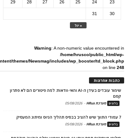
29
28
27
26
25
24
23
31
30
« יול
Warning
: A non-numeric value encountered in
/home/hrusco/public_html/wp-
ntent/themes/Newsmag/includes/wp_booster/td_block.php
on line
248
כתבות אחרונות
שימור עובדים בעידן ה-AI והאי-וודאות: למה פיטורים הם לא פתרון
קסם
מערכת HRus
-
05/08/2026
בלוגים
7 עמודי התווך שיש להציב בבסיס תהליך הגיוס ומיתוג המעסיק
מערכת HRus
-
05/08/2026
בלוגים
חילופי מעסיקים תחת אותו גג: חובת שימוע וחלף הודעה מוקדמת