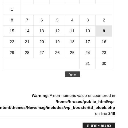
1
8
7
6
5
4
3
2
15
14
13
12
11
10
9
22
21
20
19
18
17
16
29
28
27
26
25
24
23
31
30
« יול
Warning
: A non-numeric value encountered in
/home/hrusco/public_html/wp-
ntent/themes/Newsmag/includes/wp_booster/td_block.php
on line
248
כתבות אחרונות