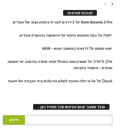
תגובות אחרונות
על
Nano Banana 2 Pro
3 דרכים לבניית ביטחון עצמי של עובדים
יפעת
על
במה מתבטא ההחזר על ההשקעה בהכשרת עובדים
על
יאנא קאסם
דרושים במשאבי אנוש – H&M
אלון פיאדה
על
מעסיק טעה כשכלל אחוזי משרה בחישוב ימי חופשה
שנתית – והפסיד בתביעה
David
על
על מי חלה החובה לשלם את עלות ציוד העבודה של העובד
מנהל משאבי אנוש החיפוש שלך מתחיל כאן…