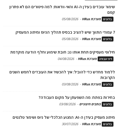
שימור עובדים בעידן ה-AI והאי-וודאות: למה פיטורים הם לא פתרון
קסם
מערכת HRus
-
05/08/2026
בלוגים
7 עמודי התווך שיש להציב בבסיס תהליך הגיוס ומיתוג המעסיק
מערכת HRus
-
05/08/2026
בלוגים
חילופי מעסיקים תחת אותו גג: חובת שימוע וחלף הודעה מוקדמת
מערכת HRus
-
04/08/2026
דיני עבודה
ללמוד מחדש כדי להוביל: איך להכשיר את העובדים לחמש השנים
הקרובות
מערכת HRus
-
03/08/2026
בלוגים
בחירות בפתח: מה השפעתן על מקום העבודה?
כותבים חיצוניים
-
03/08/2026
בלוגים
מיתוג מעסיק בעידן ה-AI: המנוע הכלכלי של גיוס ושימור טלנטים
מערכת HRus
-
30/07/2026
בלוגים