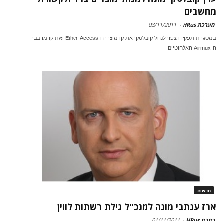
מחשבים
מערכת HRus
-
03/11/2011
במסגרת תפקידו צפוי לנהל קובלסקי את קו מוצרי ה-Ether-Access ואת קו מרבבי
ה-Airmux האלחוטיים
חדשות
ארז ענתבי מונה למנכ"ל גילת רשתות לווין
כתבת HRus
-
01/11/2011