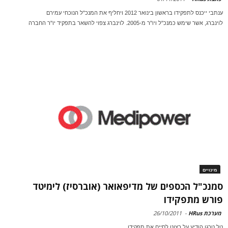
ענתבי ייכנס לתפקידו בראשון בינואר 2012 ויחליף את המנכ"ל הנוכחי עמירם
לוינברג, אשר שימש כמנכ"ל ויו"ר מ-2005. לוינברג צפוי להשאר בתפקיד יו"ר החברה
מינויים
סמנכ"ל הכספים של מדיפאואר (אוברסיז) לימיטד
פורש מתפקידו
מערכת HRus
-
26/10/2011
טל טרגן הודיע על רצונו לסיים את תפקידו