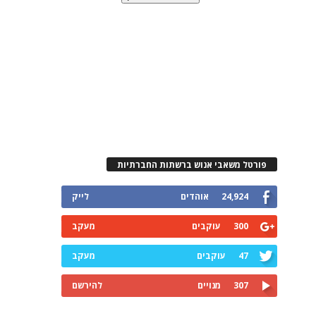
פורטל משאבי אנוש ברשתות החברתיות
24,924
אוהדים
לייק
300
עוקבים
מעקב
47
עוקבים
מעקב
307
מנויים
להירשם