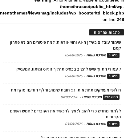
Warning
: A non-numeric value encountered in
/home/hrusco/public_html/wp-
ntent/themes/Newsmag/includes/wp_booster/td_block.php
on line
248
כתבות אחרונות
שימור עובדים בעידן ה-AI והאי-וודאות: למה פיטורים הם לא פתרון
קסם
מערכת HRus
-
05/08/2026
בלוגים
7 עמודי התווך שיש להציב בבסיס תהליך הגיוס ומיתוג המעסיק
מערכת HRus
-
05/08/2026
בלוגים
חילופי מעסיקים תחת אותו גג: חובת שימוע וחלף הודעה מוקדמת
מערכת HRus
-
04/08/2026
דיני עבודה
ללמוד מחדש כדי להוביל: איך להכשיר את העובדים לחמש השנים
הקרובות
מערכת HRus
-
03/08/2026
בלוגים
בחירות בפתח: מה השפעתן על מקום העבודה?