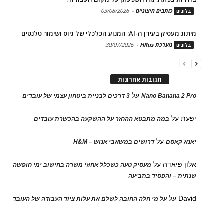
כותבים חיצוניים
-
03/08/2026
בלוגים
מיתוג מעסיק בעידן ה-AI: המנוע הכלכלי של גיוס ושימור טלנטים
מערכת HRus
-
30/07/2026
בלוגים
תגובות אחרונות
על
Nano Banana 2 Pro
3 דרכים לבניית ביטחון עצמי של עובדים
יפעת
על
במה מתבטא ההחזר על ההשקעה בהכשרת עובדים
על
יאנא קאסם
דרושים במשאבי אנוש – H&M
אלון פיאדה
על
מעסיק טעה כשכלל אחוזי משרה בחישוב ימי חופשה
שנתית – והפסיד בתביעה
David
על
על מי חלה החובה לשלם את עלות ציוד העבודה של העובד