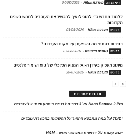
מערכת HRus
-
04/08/2026
דיני עבודה
ללמוד מחדש כדי להוביל: איך להכשיר את העובדים לחמש השנים
הקרובות
מערכת HRus
-
03/08/2026
בלוגים
בחירות בפתח: מה השפעתן על מקום העבודה?
כותבים חיצוניים
-
03/08/2026
בלוגים
מיתוג מעסיק בעידן ה-AI: המנוע הכלכלי של גיוס ושימור טלנטים
מערכת HRus
-
30/07/2026
בלוגים
תגובות אחרונות
על
Nano Banana 2 Pro
3 דרכים לבניית ביטחון עצמי של עובדים
יפעת
על
במה מתבטא ההחזר על ההשקעה בהכשרת עובדים
על
יאנא קאסם
דרושים במשאבי אנוש – H&M