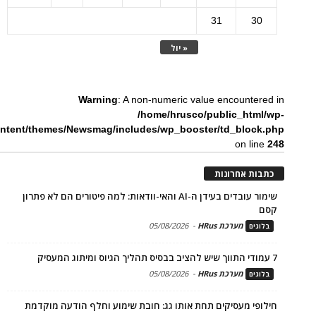
31
30
« יול
Warning
: A non-numeric value encountered in
/home/hrusco/public_html/wp-
ntent/themes/Newsmag/includes/wp_booster/td_block.php
on line
248
כתבות אחרונות
שימור עובדים בעידן ה-AI והאי-וודאות: למה פיטורים הם לא פתרון
קסם
מערכת HRus
-
05/08/2026
בלוגים
7 עמודי התווך שיש להציב בבסיס תהליך הגיוס ומיתוג המעסיק
מערכת HRus
-
05/08/2026
בלוגים
חילופי מעסיקים תחת אותו גג: חובת שימוע וחלף הודעה מוקדמת