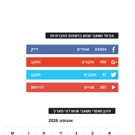
פורטל משאבי אנוש ברשתות החברתיות
24,924
אוהדים
לייק
300
עוקבים
מעקב
47
עוקבים
מעקב
307
מנויים
להירשם
סינון מאמרי משאבי אנוש לפי תאריך
אוגוסט 2026
א
ב
ג
ד
ה
ו
ש