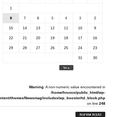
1
8
7
6
5
4
3
2
15
14
13
12
11
10
9
22
21
20
19
18
17
16
29
28
27
26
25
24
23
31
30
« יול
Warning
: A non-numeric value encountered in
/home/hrusco/public_html/wp-
ntent/themes/Newsmag/includes/wp_booster/td_block.php
on line
248
כתבות אחרונות