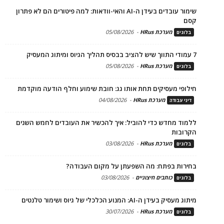
שימור עובדים בעידן ה-AI והאי-וודאות: למה פיטורים הם לא פתרון
קסם
מערכת HRus
-
05/08/2026
בלוגים
7 עמודי התווך שיש להציב בבסיס תהליך הגיוס ומיתוג המעסיק
מערכת HRus
-
05/08/2026
בלוגים
חילופי מעסיקים תחת אותו גג: חובת שימוע וחלף הודעה מוקדמת
מערכת HRus
-
04/08/2026
דיני עבודה
ללמוד מחדש כדי להוביל: איך להכשיר את העובדים לחמש השנים
הקרובות
מערכת HRus
-
03/08/2026
בלוגים
בחירות בפתח: מה השפעתן על מקום העבודה?
כותבים חיצוניים
-
03/08/2026
בלוגים
מיתוג מעסיק בעידן ה-AI: המנוע הכלכלי של גיוס ושימור טלנטים
מערכת HRus
-
30/07/2026
בלוגים