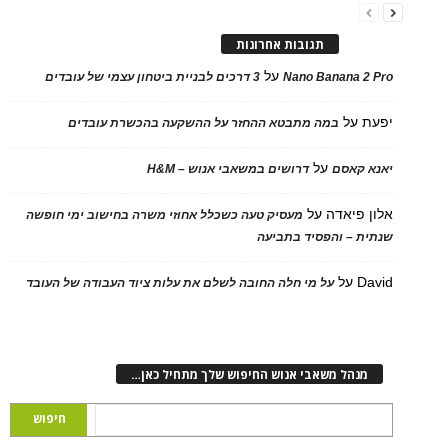
תגובות אחרונות
על
Nano Banana 2 Pro
3 דרכים לבניית ביטחון עצמי של עובדים
יפעת
על
במה מתבטא ההחזר על ההשקעה בהכשרת עובדים
על
יאנא קאסם
דרושים במשאבי אנוש – H&M
אלון פיאדה
על
מעסיק טעה כשכלל אחוזי משרה בחישוב ימי חופשה
שנתית – והפסיד בתביעה
David
על
על מי חלה החובה לשלם את עלות ציוד העבודה של העובד
מנהל משאבי אנוש החיפוש שלך מתחיל כאן…