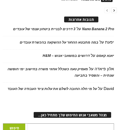
תגובות אחרונות
על
Nano Banana 2 Pro
3 דרכים לבניית ביטחון עצמי של עובדים
יפעת
על
במה מתבטא ההחזר על ההשקעה בהכשרת עובדים
על
יאנא קאסם
דרושים במשאבי אנוש – H&M
אלון פיאדה
על
מעסיק טעה כשכלל אחוזי משרה בחישוב ימי חופשה
שנתית – והפסיד בתביעה
David
על
על מי חלה החובה לשלם את עלות ציוד העבודה של העובד
מנהל משאבי אנוש החיפוש שלך מתחיל כאן…