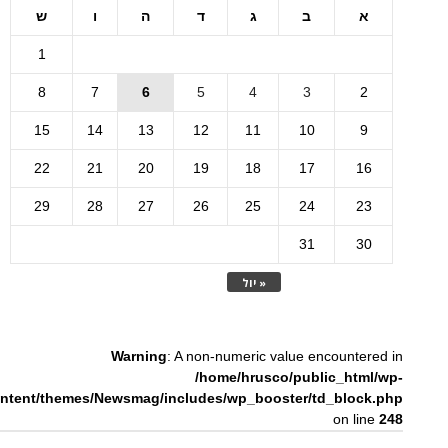
א
ב
ג
ד
ה
ו
ש
1
8
7
6
5
4
3
2
15
14
13
12
11
10
9
22
21
20
19
18
17
16
29
28
27
26
25
24
23
31
30
« יול
Warning
: A non-numeric value encountered in
/home/hrusco/public_html/wp-
ntent/themes/Newsmag/includes/wp_booster/td_block.php
on line
248