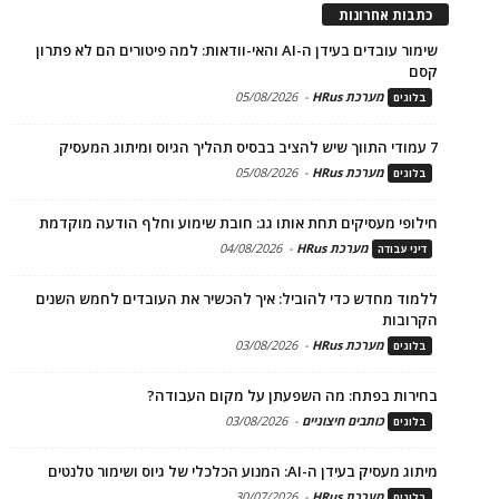
כתבות אחרונות
שימור עובדים בעידן ה-AI והאי-וודאות: למה פיטורים הם לא פתרון
קסם
מערכת HRus
-
05/08/2026
בלוגים
7 עמודי התווך שיש להציב בבסיס תהליך הגיוס ומיתוג המעסיק
מערכת HRus
-
05/08/2026
בלוגים
חילופי מעסיקים תחת אותו גג: חובת שימוע וחלף הודעה מוקדמת
מערכת HRus
-
04/08/2026
דיני עבודה
ללמוד מחדש כדי להוביל: איך להכשיר את העובדים לחמש השנים
הקרובות
מערכת HRus
-
03/08/2026
בלוגים
בחירות בפתח: מה השפעתן על מקום העבודה?
כותבים חיצוניים
-
03/08/2026
בלוגים
מיתוג מעסיק בעידן ה-AI: המנוע הכלכלי של גיוס ושימור טלנטים
מערכת HRus
-
30/07/2026
בלוגים