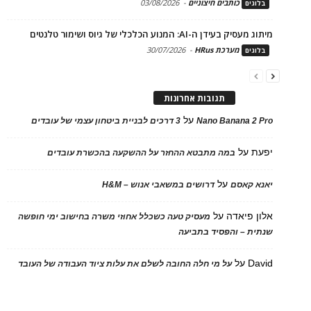
כותבים חיצוניים
-
03/08/2026
בלוגים
מיתוג מעסיק בעידן ה-AI: המנוע הכלכלי של גיוס ושימור טלנטים
מערכת HRus
-
30/07/2026
בלוגים
תגובות אחרונות
על
Nano Banana 2 Pro
3 דרכים לבניית ביטחון עצמי של עובדים
יפעת
על
במה מתבטא ההחזר על ההשקעה בהכשרת עובדים
על
יאנא קאסם
דרושים במשאבי אנוש – H&M
אלון פיאדה
על
מעסיק טעה כשכלל אחוזי משרה בחישוב ימי חופשה
שנתית – והפסיד בתביעה
David
על
על מי חלה החובה לשלם את עלות ציוד העבודה של העובד