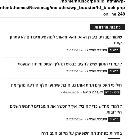
/home/hrusco/public_html/wp-
ntent/themes/Newsmag/includes/wp_booster/td_block.php
on line
248
כתבות אחרונות
שימור עובדים בעידן ה-AI והאי-וודאות: למה פיטורים הם לא פתרון
קסם
מערכת HRus
-
05/08/2026
בלוגים
7 עמודי התווך שיש להציב בבסיס תהליך הגיוס ומיתוג המעסיק
מערכת HRus
-
05/08/2026
בלוגים
חילופי מעסיקים תחת אותו גג: חובת שימוע וחלף הודעה מוקדמת
מערכת HRus
-
04/08/2026
דיני עבודה
ללמוד מחדש כדי להוביל: איך להכשיר את העובדים לחמש השנים
הקרובות
מערכת HRus
-
03/08/2026
בלוגים
בחירות בפתח: מה השפעתן על מקום העבודה?