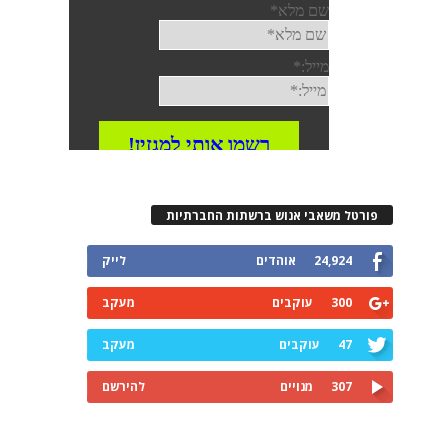
פורטל משאבי אנוש ברשתות החברתיות
24,924
אוהדים
לייק
300
עוקבים
מעקב
47
עוקבים
מעקב
307
מנויים
להירשם