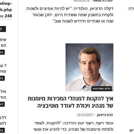
מערכת HRus
-
16/05/2018
ml/wp-
רח
דקלה הרוניאן, הולנדיה: "יש להיות אמיצים ולשנות.
ck.php
ולקחת בחשבון שמה ששינית היום, יתכן שבעוד
ine
248
שנה או שנתיים תידרש לשנות שוב"
כ
הם ל
בלו
7 ע
ומית
בלו
כלים ופתרונות
חילו
הוד
איך להקנות למנהלי המכירות מיומנות
של מנהיג ויכולת לעודד מוטיבציה
דינ
הדס גייפמן
-
15/12/2017
ללמו
עופר רשף, רשף יעוץ והדרכה: "להקנות, לשפר
לחמ
ולפתח מיומנות של מנהיג, כדי להניע את אנשי
יש
בלו