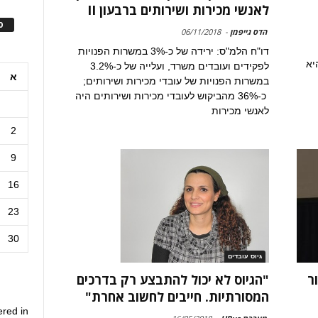
לאנשי מכירות ושירותים ברבעון II
ס
הדס גייפמן
-
06/11/2018
דו"ח הלמ"ס: ירידה של כ-3% במשרות הפנויות
יא
לפקידים ועובדים משרד, ועלייה של כ-3.2%
א
במשרות הפנויות של עובדי מכירות ושירותים;
כ-36% מהביקוש לעובדי מכירות ושירותים היה
לאנשי מכירות
2
9
16
23
30
גיוס עובדים
ר
"הגיוס לא יכול להתבצע רק בדרכים
המסורתיות. חייבים לחשוב אחרת"
ered in