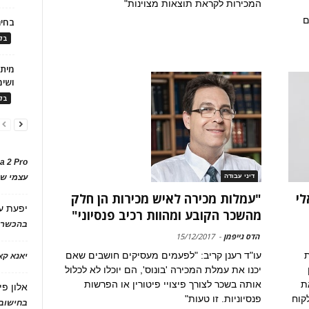
המכירות לקראת תוצאות מצוינות"
ם
בחיר
בלו
ושימ
בלו
a 2 Pro
עצמי של
דיני עבודה
לי
"עמלות מכירה לאיש מכירות הן חלק
יפעת
ע
מהשכר הקובע ומהוות רכיב פנסיוני"
בהכשרת
הדס גייפמן
-
15/12/2017
רות
עו"ד רענן קריב: "לפעמים מעסיקים חושבים שאם
יאנא ק
יכנו את עמלת המכירה 'בונוס', הם יוכלו לא לכלול
ת
אותה בשכר לצורך פיצויי פיטורין או הפרשות
אלון פי
קוח
פנסיוניות. זו טעות"
בחישוב 