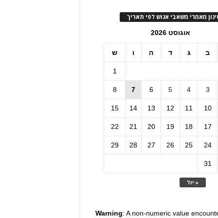
ינון מאמרי משאבי אנוש לפי תאריך
אוגוסט 2026
ב
ג
ד
ה
ו
ש
1
8
7
6
5
4
3
15
14
13
12
11
10
22
21
20
19
18
17
29
28
27
26
25
24
31
« יול
Warning
: A non-numeric value encount