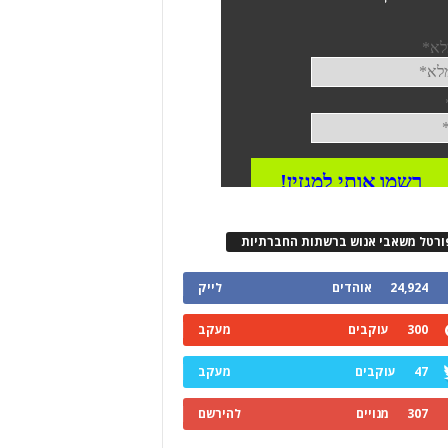
ורטל משאבי אנוש ברשתות החברתיות
24,924
אוהדים
לייק
300
עוקבים
מעקב
47
עוקבים
מעקב
307
מנויים
להירשם