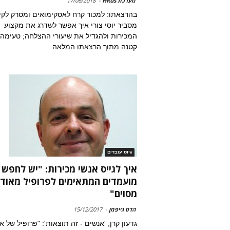
מערכת HRus
-
17/06/2018
בהרצאתו: למכור קרח לאסקימואים ומסרק לקי
מסביר יוסי צורי איך אפשר לשדרג את מקצוע
המכירות ולהגדיל את שיעורי ההצלחה; טעימה
קטנה מתוך הרצאתו המלאה
גיוס עובדים
איך לגייס אנשי מכירות: "יש לחפש
מועמדים המתאימים לפרופיל מאוד
מסוים"
הדס גייפמן
-
15/12/2017
גדעון קרן, 'אנשים - זה תוצאות': "פרופיל של א