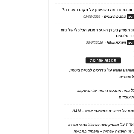
ות בפתח: מה השפעתן על מקום העבודה?
כותבים חיצוניים
-
03/08/2026
גים
מיתוג מעסיק בעידן ה-AI: המנוע הכלכלי של גיוס
ור טלנטים
מערכת HRus
-
30/07/2026
גים
תגובות אחרונות
על
Nano Banan
3 דרכים לבניית ביטחון
 עובדים
ל
במה מתבטא ההחזר על ההשקעה
 עובדים
על
אסם
דרושים במשאבי אנוש – H&M
אדה
על
מעסיק טעה כשכלל אחוזי משרה
ימי חופשה שנתית – והפסיד בתביעה