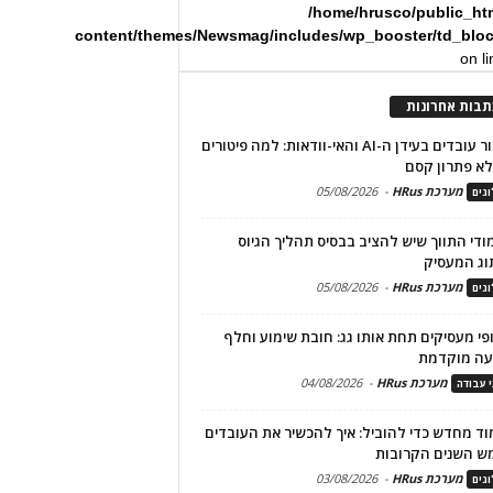
/home/hrusco/public_ht
content/themes/Newsmag/includes/wp_booster/td_blo
on l
תבות אחרונות
שימור עובדים בעידן ה-AI והאי-וודאות: למה פיטורים
א פתרון קסם
מערכת HRus
-
05/08/2026
גים
מודי התווך שיש להציב בבסיס תהליך הגיוס
וג המעסיק
מערכת HRus
-
05/08/2026
גים
פי מעסיקים תחת אותו גג: חובת שימוע וחלף
עה מוקדמת
מערכת HRus
-
04/08/2026
י עבודה
ד מחדש כדי להוביל: איך להכשיר את העובדים
ש השנים הקרובות
מערכת HRus
-
03/08/2026
גים