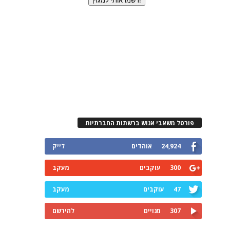
פורטל משאבי אנוש ברשתות החברתיות
24,924
אוהדים
לייק
300
עוקבים
מעקב
47
עוקבים
מעקב
307
מנויים
להירשם