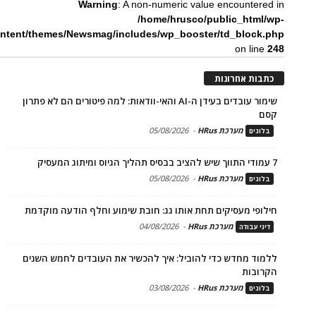
Warning
: A non-numeric value encountered in
/home/hrusco/public_html/wp-
ntent/themes/Newsmag/includes/wp_booster/td_block.php
on line
248
כתבות אחרונות
שימור עובדים בעידן ה-AI והאי-וודאות: למה פיטורים הם לא פתרון
קסם
מערכת HRus
-
05/08/2026
בלוגים
7 עמודי התווך שיש להציב בבסיס תהליך הגיוס ומיתוג המעסיק
מערכת HRus
-
05/08/2026
בלוגים
חילופי מעסיקים תחת אותו גג: חובת שימוע וחלף הודעה מוקדמת
מערכת HRus
-
04/08/2026
דיני עבודה
ללמוד מחדש כדי להוביל: איך להכשיר את העובדים לחמש השנים
הקרובות
מערכת HRus
-
03/08/2026
בלוגים