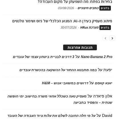
בחירות בפתח: מה השפעתן על מקום העבודה?
כותבים חיצוניים
-
03/08/2026
בלוגים
מיתוג מעסיק בעידן ה-AI: המנוע הכלכלי של גיוס ושימור טלנטים
מערכת HRus
-
30/07/2026
בלוגים
תגובות אחרונות
על
Nano Banana 2 Pro
3 דרכים לבניית ביטחון עצמי של עובדים
יפעת
על
במה מתבטא ההחזר על ההשקעה בהכשרת עובדים
על
יאנא קאסם
דרושים במשאבי אנוש – H&M
אלון פיאדה
על
מעסיק טעה כשכלל אחוזי משרה בחישוב ימי חופשה
שנתית – והפסיד בתביעה
David
על
על מי חלה החובה לשלם את עלות ציוד העבודה של העובד