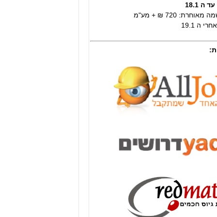
ה 18.1
וחרת: 720 ₪ + מע"מ
י ה 19.1
ת: