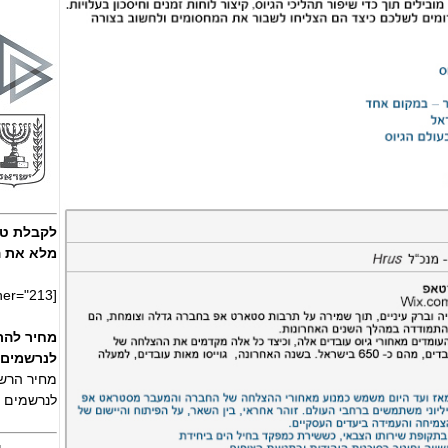
לקבלת טו
מלא את ה
[adrotate banner="213"]
מחיר להרשמה ר
לנרשמים עד 
מחיר הרשמה מא
לנרשמים אחר