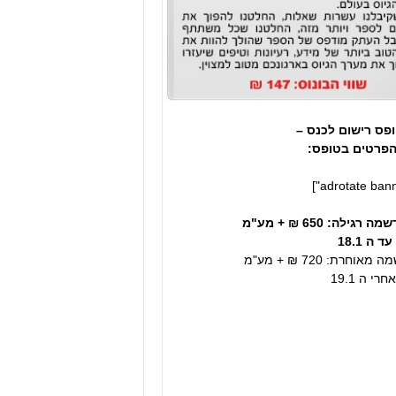
פס רישום לכנס –
פרטים בטופס:
גילה: 650 ₪ + מע"מ
ה 18.1
וחרת: 720 ₪ + מע"מ
י ה 19.1