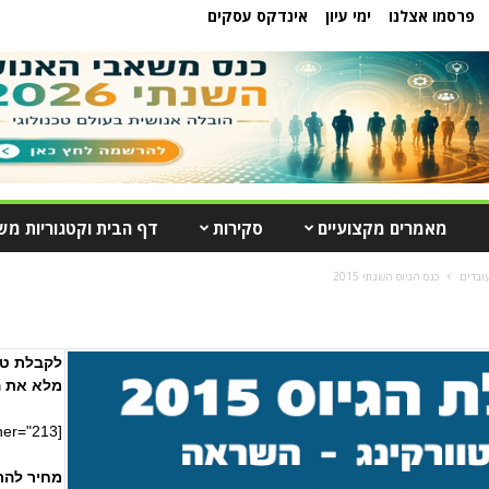
פרסמו אצלנו
ימי עיון
אינדקס עסקים
מאמרים מקצועיים
סקירות
דף הבית וקטגוריות מש
כנס הגיוס השנתי 2015
לקבלת טו
מלא את ה
[adrotate banner="213"]
מחיר להרשמה ר