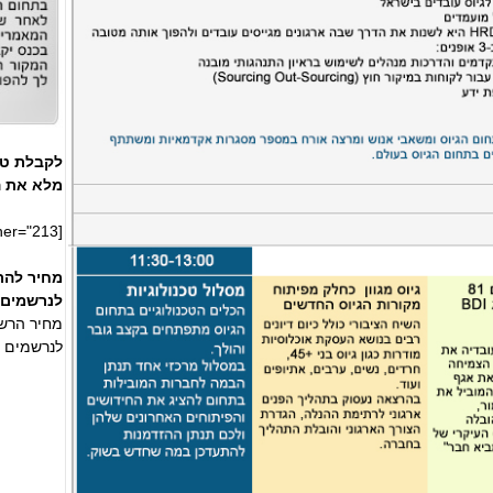
לקבלת טו
מלא את ה
[adrotate banner="213"]
מחיר להרשמה ר
לנרשמים עד 
מחיר הרשמה מא
לנרשמים אחר