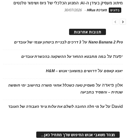
מיתוג מעסיק בעידן ה-AI: המנוע הכלכלי של גיוס ושימור טלנטים
מערכת HRus
-
30/07/2026
בלוגים
תגובות אחרונות
על
Nano Banana 2 Pro
3 דרכים לבניית ביטחון עצמי של עובדים
יפעת
על
במה מתבטא ההחזר על ההשקעה בהכשרת עובדים
על
יאנא קאסם
דרושים במשאבי אנוש – H&M
אלון פיאדה
על
מעסיק טעה כשכלל אחוזי משרה בחישוב ימי חופשה
שנתית – והפסיד בתביעה
David
על
על מי חלה החובה לשלם את עלות ציוד העבודה של העובד
מנהל משאבי אנוש החיפוש שלך מתחיל כאן…