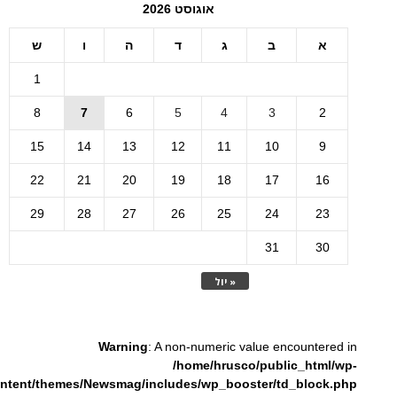
אוגוסט 2026
א
ב
ג
ד
ה
ו
ש
1
8
7
6
5
4
3
2
15
14
13
12
11
10
9
22
21
20
19
18
17
16
29
28
27
26
25
24
23
31
30
« יול
Warning
: A non-numeric value encountered in
/home/hrusco/public_html/wp-
ntent/themes/Newsmag/includes/wp_booster/td_block.php