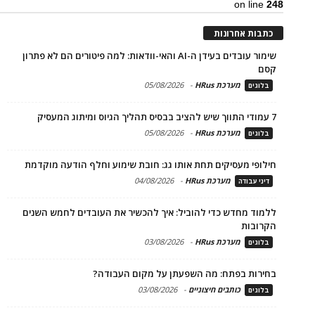
on line
248
כתבות אחרונות
שימור עובדים בעידן ה-AI והאי-וודאות: למה פיטורים הם לא פתרון
קסם
מערכת HRus
-
05/08/2026
בלוגים
7 עמודי התווך שיש להציב בבסיס תהליך הגיוס ומיתוג המעסיק
מערכת HRus
-
05/08/2026
בלוגים
חילופי מעסיקים תחת אותו גג: חובת שימוע וחלף הודעה מוקדמת
מערכת HRus
-
04/08/2026
דיני עבודה
ללמוד מחדש כדי להוביל: איך להכשיר את העובדים לחמש השנים
הקרובות
מערכת HRus
-
03/08/2026
בלוגים
בחירות בפתח: מה השפעתן על מקום העבודה?
כותבים חיצוניים
-
03/08/2026
בלוגים