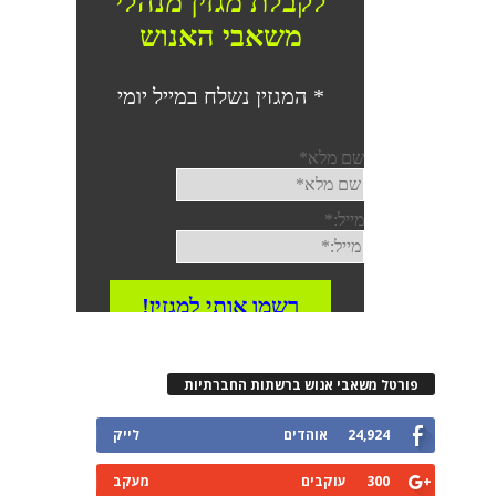
פורטל משאבי אנוש ברשתות החברתיות
24,924
אוהדים
לייק
300
עוקבים
מעקב