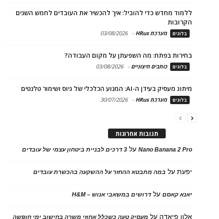
ללמוד מחדש כדי להוביל: איך להכשיר את העובדים לחמש השנים
הקרובות
מערכת HRus
-
03/08/2026
בלוגים
בחירות בפתח: מה השפעתן על מקום העבודה?
כותבים חיצוניים
-
03/08/2026
בלוגים
מיתוג מעסיק בעידן ה-AI: המנוע הכלכלי של גיוס ושימור טלנטים
מערכת HRus
-
30/07/2026
בלוגים
תגובות אחרונות
על
Nano Banana 2 Pro
3 דרכים לבניית ביטחון עצמי של עובדים
יפעת
על
במה מתבטא ההחזר על ההשקעה בהכשרת עובדים
על
יאנא קאסם
דרושים במשאבי אנוש – H&M
אלון פיאדה
על
מעסיק טעה כשכלל אחוזי משרה בחישוב ימי חופשה