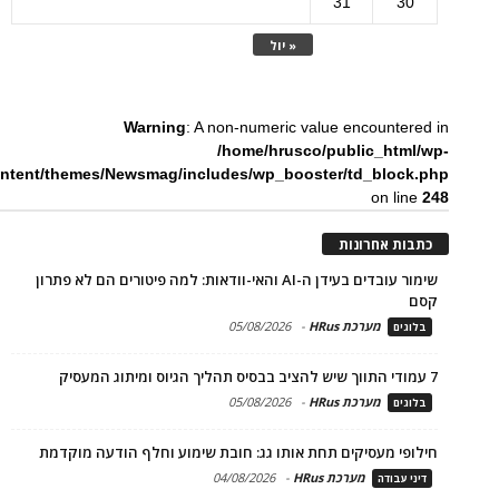
31
30
« יול
Warning
: A non-numeric value encountered in
/home/hrusco/public_html/wp-
ntent/themes/Newsmag/includes/wp_booster/td_block.php
on line
248
כתבות אחרונות
שימור עובדים בעידן ה-AI והאי-וודאות: למה פיטורים הם לא פתרון
קסם
מערכת HRus
-
05/08/2026
בלוגים
7 עמודי התווך שיש להציב בבסיס תהליך הגיוס ומיתוג המעסיק
מערכת HRus
-
05/08/2026
בלוגים
חילופי מעסיקים תחת אותו גג: חובת שימוע וחלף הודעה מוקדמת
מערכת HRus
-
04/08/2026
דיני עבודה