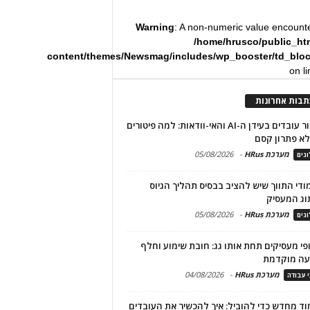
Warning
: A non-numeric value encount
/home/hrusco/public_ht
content/themes/Newsmag/includes/wp_booster/td_blo
on l
תבות אחרונות
שימור עובדים בעידן ה-AI והאי-וודאות: למה פיטורים
א פתרון קסם
מערכת HRus
-
05/08/2026
גים
מודי התווך שיש להציב בבסיס תהליך הגיוס
וג המעסיק
מערכת HRus
-
05/08/2026
גים
פי מעסיקים תחת אותו גג: חובת שימוע וחלף
עה מוקדמת
מערכת HRus
-
04/08/2026
י עבודה
ד מחדש כדי להוביל: איך להכשיר את העובדים