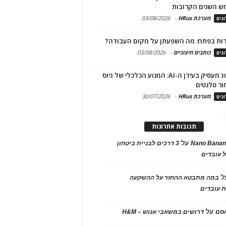
ש השנים הקרובות
מערכת HRus
-
03/08/2026
גים
ות בפתח: מה השפעתן על מקום העבודה?
כותבים חיצוניים
-
03/08/2026
גים
מיתוג מעסיק בעידן ה-AI: המנוע הכלכלי של גיוס
ור טלנטים
מערכת HRus
-
30/07/2026
גים
תגובות אחרונות
על
Nano Banan
3 דרכים לבניית ביטחון
 עובדים
ל
במה מתבטא ההחזר על ההשקעה
 עובדים
על
אסם
דרושים במשאבי אנוש – H&M