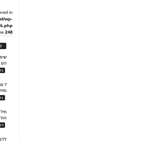
ered in
ml/wp-
ck.php
ine
248
כ
הם ל
בלו
7 ע
ומית
בלו
חילו
הוד
דינ
ללמו