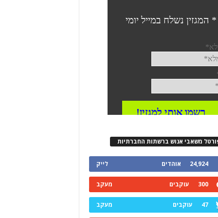
ורטל משאבי אנוש ברשתות החברתיות
24,924
אוהדים
לייק
300
עוקבים
מעקב
47
עוקבים
מעקב