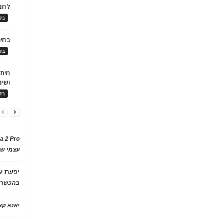
לחמ
בלו
בחיר
בלו
ושימ
בלו
a 2 Pro
עצמי של
יפעת
ע
בהכשרת
יאנא ק