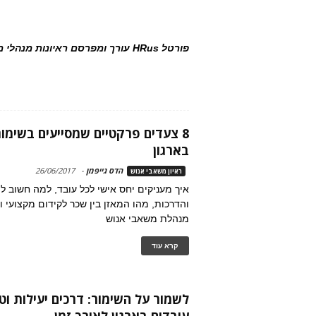
פורטל HRus עורך ומפרסם ראיונות מנהלי משאבי אנוש ומפרסם אותם לטובת מכותבי וגולשי האתר.
8 צעדים פרקטיים שמסייעים בשימור
בארגון
הדס גייפמן
-
26/06/2017
ראיון משאבי אנוש
איך מעניקים יחס אישי לכל עובד, למה חשוב ל
והדרכות, מהו המאזן בין שכר לקידום מקצועי וע
מנהלת משאבי אנוש
קרא עוד
לשמור על השימור: דרכים יעילות וט