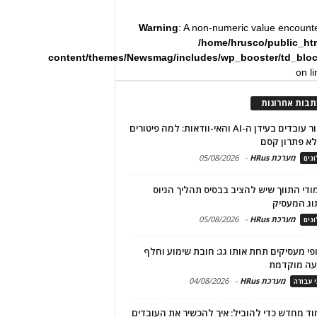
Warning
: A non-numeric value encount
/home/hrusco/public_ht
content/themes/Newsmag/includes/wp_booster/td_blo
on l
תבות אחרונות
שימור עובדים בעידן ה-AI והאי-וודאות: למה פיטורים
א פתרון קסם
מערכת HRus
-
05/08/2026
גים
מודי התווך שיש להציב בבסיס תהליך הגיוס
וג המעסיק
מערכת HRus
-
05/08/2026
גים
פי מעסיקים תחת אותו גג: חובת שימוע וחלף
עה מוקדמת
מערכת HRus
-
04/08/2026
י עבודה
ד מחדש כדי להוביל: איך להכשיר את העובדים