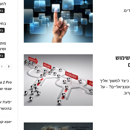
לחמ
ים.
בלו
בחיר
בלו
ושימ
בלו
שימוש
כיצד למשוך אליך
a 2 Pro
נציאליים? - על
עצמי של
רוב.
יפעת
ע
בהכשרת
יאנא ק