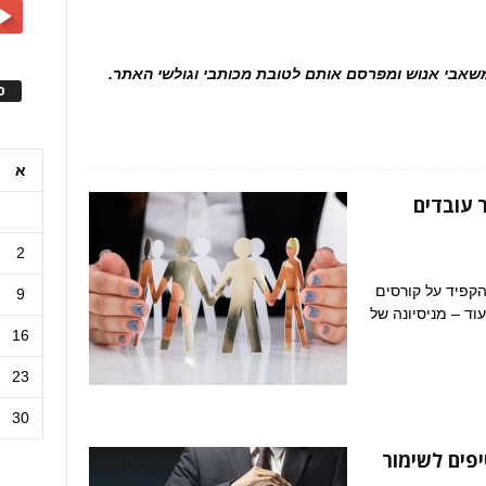
ס
א
 עובדים
2
הקפיד על קורסים
9
וד – מניסיונה של
16
23
30
יפים לשימור