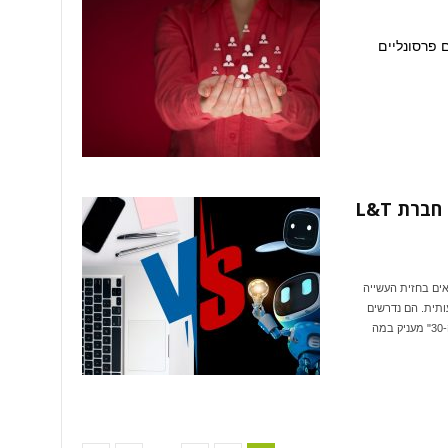
 פרסונליים
כיצד עולם העבודה החדש פוגש את חברת L&T
מצאים בחזית העשייה
תית. הם נדרשים
להכין את הארגון, המנהלים והעובדים לעידן החדש. "מיזם ה-30" מעניק במה