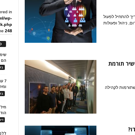
ered in
יך להתחיל לפעול
ml/wp-
ם, ניהול ופעולות
ck.php
ine
248
כ
הם ל
ישיר תורמת
בלו
7 ע
ומית
שתורמות לקהילה
בלו
חילו
הוד
דינ
ו?
ללמו