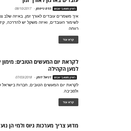
עובדים בארגון לאורך זמן
הדס גייפמן
-
08/10/2017
ראיון משאבי אנוש
איך משמרים עובדים לאורך זמן, באיזה שלב צר
לשימור העובדים, ואיזה משקל יש להדרכה, קידו
רווחה
קרא עוד
לקראת יום המעשים הטובים: מימון 
למען הקהילה
דניאל דותן
-
07/03/2018
ראיון משאבי אנוש
לקראת יום המעשים הטובים, חברות בישראל 
ולסביבה.
קרא עוד
מדוע צריך מערכות גיוס ולמי הן נועד