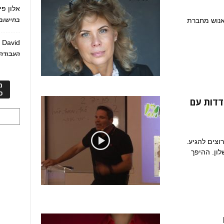
אלון פי
בחישוב 
 אנוש מחברת
David
ע
העבודה 
מ
כ
דדות עם
רוצים להגיע.
ון. ההיפך