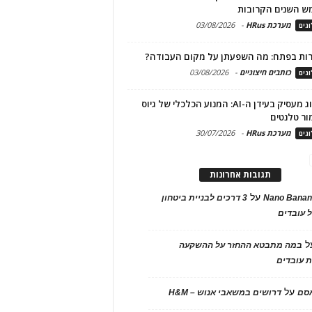
ש השנים הקרובות
מערכת HRus
-
03/08/2026
גים
ות בפתח: מה השפעתן על מקום העבודה?
כותבים חיצוניים
-
03/08/2026
גים
מיתוג מעסיק בעידן ה-AI: המנוע הכלכלי של גיוס
ור טלנטים
מערכת HRus
-
30/07/2026
גים
תגובות אחרונות
על
Nano Banan
3 דרכים לבניית ביטחון
 עובדים
ל
במה מתבטא ההחזר על ההשקעה
 עובדים
על
אסם
דרושים במשאבי אנוש – H&M