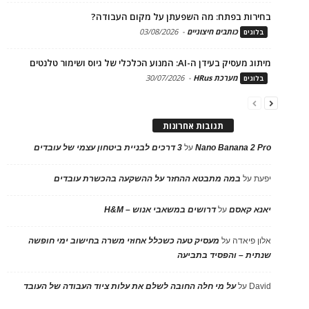
בחירות בפתח: מה השפעתן על מקום העבודה?
כותבים חיצוניים
-
03/08/2026
בלוגים
מיתוג מעסיק בעידן ה-AI: המנוע הכלכלי של גיוס ושימור טלנטים
מערכת HRus
-
30/07/2026
בלוגים
תגובות אחרונות
Nano Banana 2 Pro
על
3 דרכים לבניית ביטחון עצמי של עובדים
יפעת
על
במה מתבטא ההחזר על ההשקעה בהכשרת עובדים
יאנא קאסם
על
דרושים במשאבי אנוש – H&M
אלון פיאדה
על
מעסיק טעה כשכלל אחוזי משרה בחישוב ימי חופשה
שנתית – והפסיד בתביעה
David
על
על מי חלה החובה לשלם את עלות ציוד העבודה של העובד