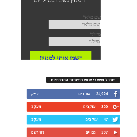
פורטל משאבי אנוש ברשתות החברתיות
24,924
אוהדים
לייק
300
עוקבים
מעקב
47
עוקבים
מעקב
307
מנויים
להירשם