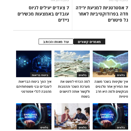
7 אסטרטגיות למניעת ירידה
7 צעדים יעילים לגיוס
חדה בפרודוקטיביות לאחר
עובדים באמצעות מכשירים
גל פיטורים
ניידים
מאמרים קשורים
עוד מאותו הכותב
בלוגים
בלוגים
ביטוח בריאות
איך שקיפות בשכר משנה
למה הכרחי לפשט את
איך הפך ביטוח הבריאות
את המירוץ אחר טלנטים
מערכת השכר וההטבות
לעובדים ובני משפחותיהם
מבוקשים ולמה היא חרב
ולקשור אותה להישגים
מהטבה לכלי אסטרטגי
פיפיות
בשטח
בלוגים
בלוגים
בלוגים