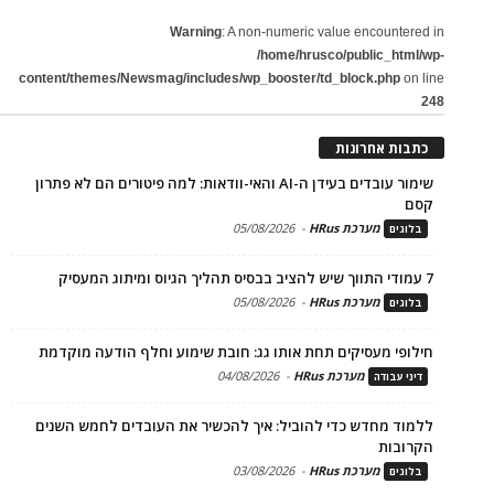
Warning
: A non-numeric value encountered in
/home/hrusco/public_html/wp-
content/themes/Newsmag/includes/wp_booster/td_block.php
on line
248
כתבות אחרונות
שימור עובדים בעידן ה-AI והאי-וודאות: למה פיטורים הם לא פתרון
קסם
מערכת HRus
-
05/08/2026
בלוגים
7 עמודי התווך שיש להציב בבסיס תהליך הגיוס ומיתוג המעסיק
מערכת HRus
-
05/08/2026
בלוגים
חילופי מעסיקים תחת אותו גג: חובת שימוע וחלף הודעה מוקדמת
מערכת HRus
-
04/08/2026
דיני עבודה
ללמוד מחדש כדי להוביל: איך להכשיר את העובדים לחמש השנים
הקרובות
מערכת HRus
-
03/08/2026
בלוגים