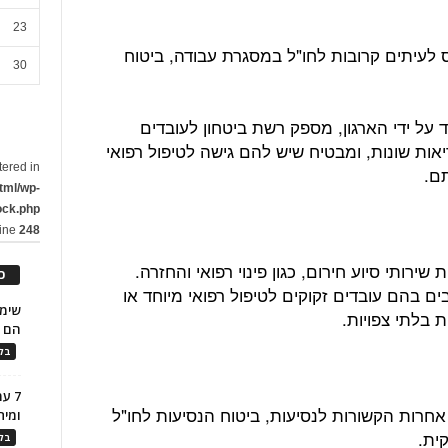
23
 לעיתים קרובות לחו"ל במסגרת עבודה, ביטוח
30
 על ידי הארגון, מספק רשת ביטחון לעובדים
אות שונות, ומבטיח שיש להם גישה לטיפול רפואי
tered in
ם.
tml/wp-
ock.php
line
248
שירותי סיוע חירום, כגון פינוי רפואי והחזרה.
כ
בים בהם עובדים זקוקים לטיפול רפואי מיוחד או
 בלתי צפויות.
הם ל
בלו
7 ע
אחרות הקשורות לנסיעות, ביטוח הנסיעות לחו"ל
ומית
ית.
בלו