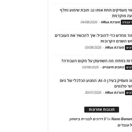
פי מעסיקים תחת אותו גג: חובת שימוע וחלף
עה מוקדמת
מערכת HRus
-
04/08/2026
י עבודה
ד מחדש כדי להוביל: איך להכשיר את העובדים
ש השנים הקרובות
מערכת HRus
-
03/08/2026
גים
ות בפתח: מה השפעתן על מקום העבודה?
כותבים חיצוניים
-
03/08/2026
גים
מיתוג מעסיק בעידן ה-AI: המנוע הכלכלי של גיוס
ור טלנטים
מערכת HRus
-
30/07/2026
גים
תגובות אחרונות
Nano Banan
על
3 דרכים לבניית ביטחון
 עובדים