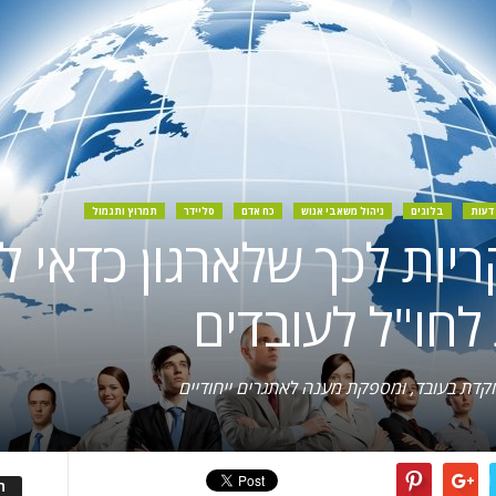
דעות
בלוגים
ניהול משאבי אנוש
כח אדם
סליידר
תמרוץ ותגמול
ריות לכך שלארגון כדאי 
לחו"ל לעובדים
קדת בעובד, ומספקת מענה לאתגרים ייחודיים
ה