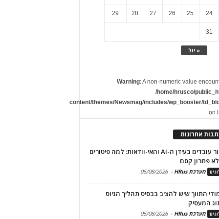
29
28
27
26
25
24
31
« יול
Warning
: A non-numeric value encoun
/home/hrusco/public_h
content/themes/Newsmag/includes/wp_booster/td_bl
on 
תבות אחרונות
שימור עובדים בעידן ה-AI והאי-וודאות: למה פיטורים
א פתרון קסם
מערכת HRus
-
05/08/2026
גים
מודי התווך שיש להציב בבסיס תהליך הגיוס
וג המעסיק
מערכת HRus
-
05/08/2026
גים