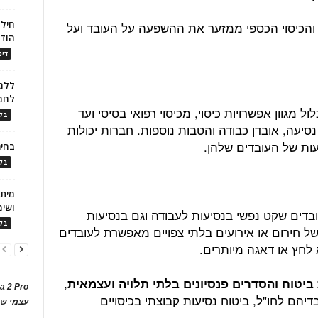
חילו
י, והכיסוי הכספי ממזער את ההשפעה על העובד ועל
הוד
דינ
ללמו
לחמ
ל מגוון אפשרויות כיסוי, מכיסוי רפואי בסיסי ועד
בלו
סיעה, אובדן כבודה והטבות נוספות. חברות יכולות
ות של העובדים שלהן.
בחיר
בלו
ושימ
בדים שקט נפשי בנסיעות לעבודה וגם בנסיעות
בלו
ל חירום או אירועים בלתי צפויים מאפשרת לעובדים
חץ או דאגה מיותרים.
,
ביטוח והסדרים פנסיונים בלתי תלויה ועצמאית
a 2 Pro
הם לחו"ל, ביטוח נסיעות קבוצתי בכיסויים
עצמי של