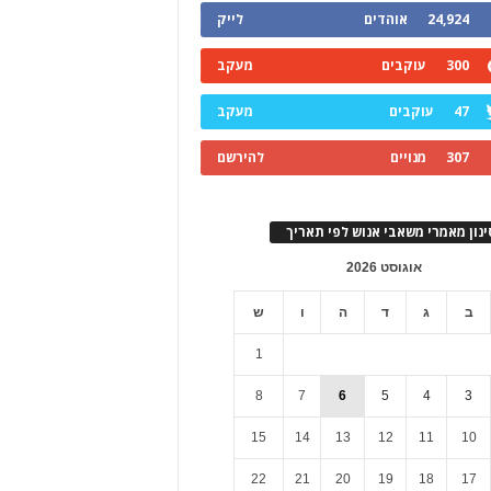
24,924
אוהדים
לייק
300
עוקבים
מעקב
47
עוקבים
מעקב
307
מנויים
להירשם
ינון מאמרי משאבי אנוש לפי תאריך
אוגוסט 2026
ב
ג
ד
ה
ו
ש
1
8
7
6
5
4
3
15
14
13
12
11
10
22
21
20
19
18
17