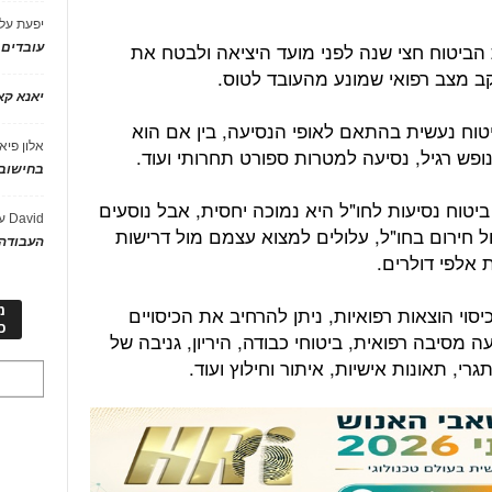
יפעת
על
הביטוח חצי שנה לפני מועד היציאה ולבטח את
עובדים
קב מצב רפואי שמונע מהעובד לטוס.
יאנא ק
טוח נעשית בהתאם לאופי הנסיעה, בין אם הוא
אלון פיא
נופש רגיל, נסיעה למטרות ספורט תחרותי ועוד.
בחישוב 
טוח נסיעות לחו"ל היא נמוכה יחסית, אבל נוסעים
David
ע
ול חירום בחו"ל, עלולים למצוא עצמם מול דרישות
העבודה 
 אלפי דולרים.
וי הוצאות רפואיות, ניתן להרחיב את הכיסויים
מ
כ
ה מסיבה רפואית, ביטוחי כבודה, היריון, גניבה של
רי, תאונות אישיות, איתור וחילוץ ועוד.