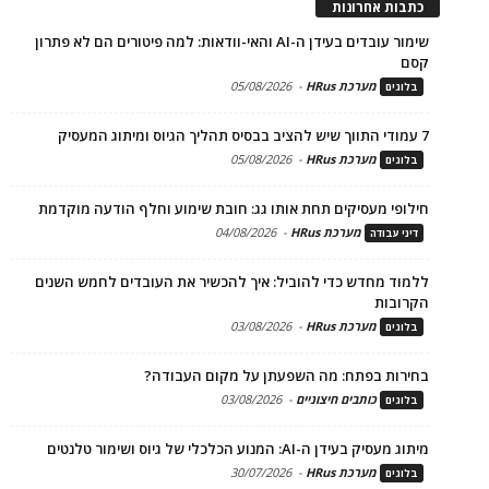
כתבות אחרונות
שימור עובדים בעידן ה-AI והאי-וודאות: למה פיטורים הם לא פתרון
קסם
מערכת HRus
-
05/08/2026
בלוגים
7 עמודי התווך שיש להציב בבסיס תהליך הגיוס ומיתוג המעסיק
מערכת HRus
-
05/08/2026
בלוגים
חילופי מעסיקים תחת אותו גג: חובת שימוע וחלף הודעה מוקדמת
מערכת HRus
-
04/08/2026
דיני עבודה
ללמוד מחדש כדי להוביל: איך להכשיר את העובדים לחמש השנים
הקרובות
מערכת HRus
-
03/08/2026
בלוגים
בחירות בפתח: מה השפעתן על מקום העבודה?
כותבים חיצוניים
-
03/08/2026
בלוגים
מיתוג מעסיק בעידן ה-AI: המנוע הכלכלי של גיוס ושימור טלנטים
מערכת HRus
-
30/07/2026
בלוגים