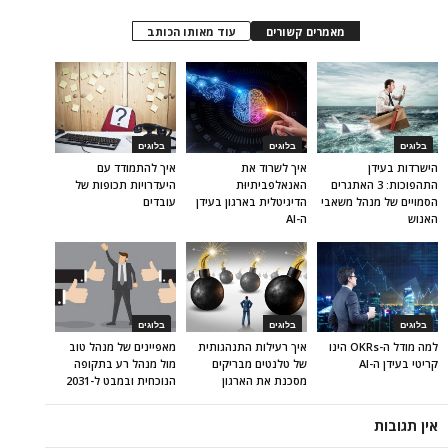
מאמרים קשורים
עוד מאותו הכותב
בלוגים
בלוגים
בלוגים
הישרדות בעידן
איך לשרוד את
איך להתמודד עם
התהפוכות: 3 האתגרים
האנאלפביתיוּת
היעדרויות תכופות של
הסמויים של מנהל משאבי
הדיגיטלית בארגון בעידן
עובדים
האנוש
ה-AI
בלוגים
בלוגים
בלוגים
למה מודל ה-OKRs הינו
איך רעילות התנהגותית
מאפיינים של מנהל טוב
קריטי בעידן ה-AI
של טלנטים מבריקים
מול מנהל רע בתקופה
מסכנת את הארגון
הנוכחית ובמבט ל-2031
אין תגובות