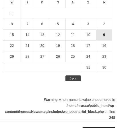
א
ב
ג
ד
ה
ו
ש
1
8
7
6
5
4
3
2
15
14
13
12
11
10
9
22
21
20
19
18
17
16
29
28
27
26
25
24
23
31
30
« יול
Warning
: A non-numeric value encountered in
/home/hrusco/public_html/wp-
content/themes/Newsmag/includes/wp_booster/td_block.php
on line
248