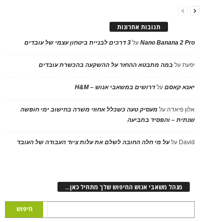
תגובות אחרונות
Nano Banana 2 Pro
על
3 דרכים לבניית ביטחון עצמי של עובדים
יפעת
על
במה מתבטא ההחזר על ההשקעה בהכשרת עובדים
יאנא קאסם
על
דרושים במשאבי אנוש – H&M
אלון פיאדה
על
מעסיק טעה כשכלל אחוזי משרה בחישוב ימי חופשה
שנתית – והפסיד בתביעה
David
על
על מי חלה החובה לשלם את עלות ציוד העבודה של העובד
מנהל משאבי אנוש החיפוש שלך מתחיל כאן…