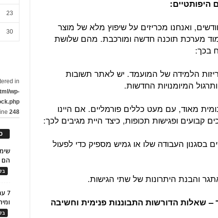
 היפותטיים:
23
ודשים, ואנחנו מכריזים על שיפוץ מלא של מוצר
30
מוד מערכת תוכנה חדשה ומורכבת. מהם שלושת
 בכך:
ריזות הלמידה של המועמד. יש לאתר תשובות
tered in
רגול המיומנויות החדשות.
tml/wp-
ock.php
נומית מאוד, עם מעט כללים פורמליים. אם היינו
line
248
ם קבועים ופגישות תכופות, כיצד היית מגיבים לכך:
כ
בסגנון העבודה שלו או גמיש מספיק כדי לפעול
הם ל
בלו
גר והבנת היתרונות של שתי הגישות.
7 ע
– שאלות הדורשות התבוננות פנימית וחשיבה
ומית
בלו