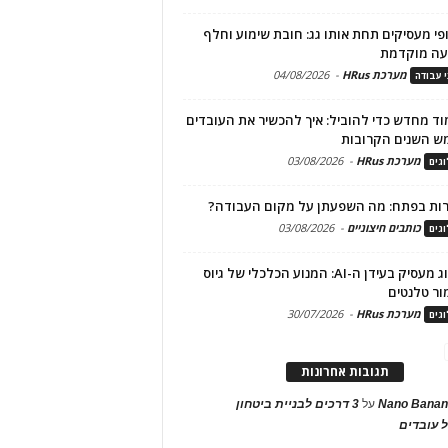
פי מעסיקים תחת אותו גג: חובת שימוע וחלף
עה מוקדמת
מערכת HRus
-
04/08/2026
י עבודה
ד מחדש כדי להוביל: איך להכשיר את העובדים
ש השנים הקרובות
מערכת HRus
-
03/08/2026
גים
ות בפתח: מה השפעתן על מקום העבודה?
כותבים חיצוניים
-
03/08/2026
גים
מיתוג מעסיק בעידן ה-AI: המנוע הכלכלי של גיוס
ור טלנטים
מערכת HRus
-
30/07/2026
גים
תגובות אחרונות
Nano Banan
על
3 דרכים לבניית ביטחון
 עובדים