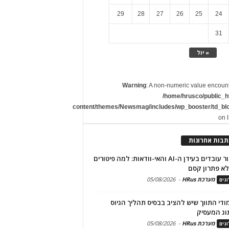
29
28
27
26
25
24
31
« יול
Warning
: A non-numeric value encoun
/home/hrusco/public_h
content/themes/Newsmag/includes/wp_booster/td_bl
on 
תבות אחרונות
שימור עובדים בעידן ה-AI והאי-וודאות: למה פיטורים
א פתרון קסם
מערכת HRus
-
05/08/2026
גים
מודי התווך שיש להציב בבסיס תהליך הגיוס
וג המעסיק
מערכת HRus
-
05/08/2026
גים