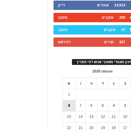
24,924
אוהדים
לייק
300
עוקבים
מעקב
47
עוקבים
מעקב
307
מנויים
להירשם
ינון מאמרי משאבי אנוש לפי תאריך
אוגוסט 2026
ב
ג
ד
ה
ו
ש
1
8
7
6
5
4
3
15
14
13
12
11
10
22
21
20
19
18
17