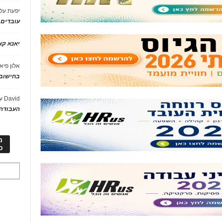
יפעת
על
עובדים
יאנא ק
אלון פיא
בחישוב 
David
ע
העבודה 
מ
כ