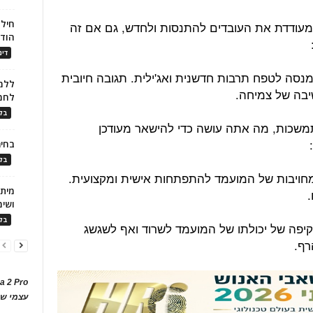
חילו
מעודדת את העובדים להתנסות ולחדש, גם אם זה
הוד
דינ
נסה לטפח תרבות חדשנית ואג'ילית. תגובה חיובית
ללמו
יבה של צמיחה.
לחמ
בלו
משכות, מה אתה עושה כדי להישאר מעודכן
בחיר
בלו
חויבות של המועמד להתפתחות אישית ומקצועית.
.
ושימ
בלו
יפה של יכולתו של המועמד לשרוד ואף לשגשג
רף.
a 2 Pro
עצמי של