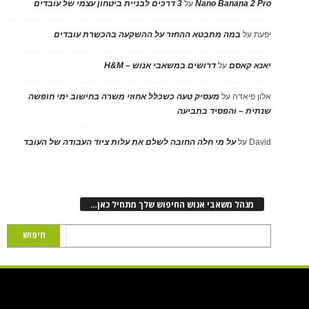
Nano Banana 2 Pro
על
3 דרכים לבניית ביטחון עצמי של עובדים
יפעת
על
במה מתבטא ההחזר על ההשקעה בהכשרת עובדים
יאנא קאסם
על
דרושים במשאבי אנוש – H&M
אלון פיאדה
על
מעסיק טעה כשכלל אחוזי משרה בחישוב ימי חופשה
שנתית – והפסיד בתביעה
David
על
על מי חלה החובה לשלם את עלות ציוד העבודה של העובד
מנהל משאבי אנוש החיפוש שלך מתחיל כאן…