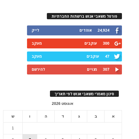
פורטל משאבי אנוש ברשתות החברתיות
24,924
אוהדים
לייק
300
עוקבים
מעקב
47
עוקבים
מעקב
307
מנויים
להירשם
סינון מאמרי משאבי אנוש לפי תאריך
אוגוסט 2026
א
ב
ג
ד
ה
ו
ש
1