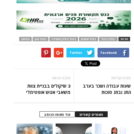
תגיות
יכולת ניהול
ניהול אנשים
ניהול בעידן המודרני
ניהול נכון
צמיחה
Twitter
Facebook
כתבה קודמת
כתבה הבאה
שעות עבודה ושכר בערב
3 שיקולים בבניית צוות
החג ובחג סוכות
משאבי אנוש אופטימלי
מאמרים קשורים
עוד מאותו הכותב