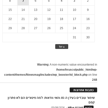
8
7
6
5
4
3
2
15
14
13
12
11
10
9
22
21
20
19
18
17
16
29
28
27
26
25
24
23
31
30
« יול
Warning
: A non-numeric value encountered in
/home/hrusco/public_html/wp-
content/themes/Newsmag/includes/wp_booster/td_block.php
on line
248
כתבות אחרונות
שימור עובדים בעידן ה-AI והאי-וודאות: למה פיטורים הם לא פתרון
קסם
מערכת HRus
-
05/08/2026
בלוגים