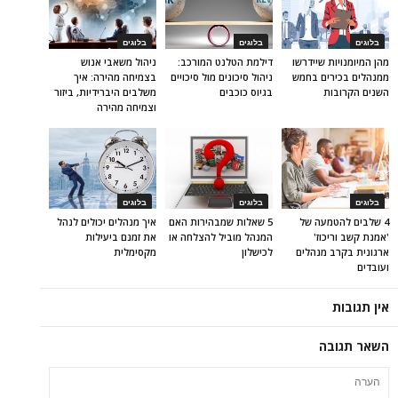
בלוגים
בלוגים
בלוגים
מהן המיומנויות שיידרשו
דילמת הטלנט המורכב:
ניהול משאבי אנוש
ממנהלים בכירים בחמש
ניהול סיכונים מול סיכויים
בצמיחה מהירה: איך
השנים הקרובות
בגיוס כוכבים
משלבים היברידיות, ביזור
וצמיחה מהירה
בלוגים
בלוגים
בלוגים
4 שלבים להטמעה של
5 שאלות שמבהירות האם
איך מנהלים יכולים לנהל
'אמנת קשב וריכוז'
המנהל מוביל להצלחה או
את זמנם ביעילות
ארגונית בקרב מנהלים
לכישלון
מקסימלית
ועובדים
אין תגובות
השאר תגובה