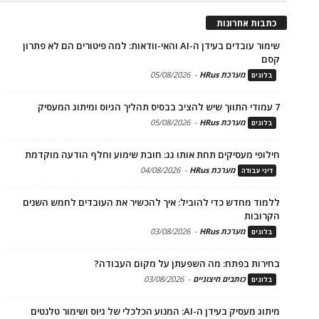
כתבות אחרונות
שימור עובדים בעידן ה-AI והאי-וודאות: למה פיטורים הם לא פתרון
קסם
מערכת HRus
-
05/08/2026
בלוגים
7 עמודי התווך שיש להציב בבסיס תהליך הגיוס ומיתוג המעסיק
מערכת HRus
-
05/08/2026
בלוגים
חילופי מעסיקים תחת אותו גג: חובת שימוע וחלף הודעה מוקדמת
מערכת HRus
-
04/08/2026
דיני עבודה
ללמוד מחדש כדי להוביל: איך להכשיר את העובדים לחמש השנים
הקרובות
מערכת HRus
-
03/08/2026
בלוגים
בחירות בפתח: מה השפעתן על מקום העבודה?
כותבים חיצוניים
-
03/08/2026
בלוגים
מיתוג מעסיק בעידן ה-AI: המנוע הכלכלי של גיוס ושימור טלנטים