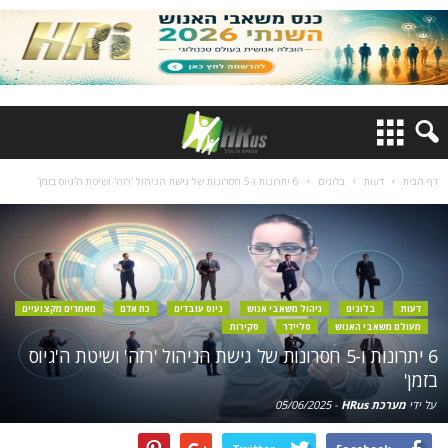
דף הבית
דעות
בלוגים
6 יתרונות ו-5 חסרונות של גישת הניהול 'רזה' ושיטת ה'גיוס בזמן'
דעות
בלוגים
ניהול משאבי אנוש
גיוס עובדים
כח אדם
מאמרים מקצועיים
מעולם משאבי האנוש
סליידר
סקירות
6 יתרונות ו-5 חסרונות של גישת הניהול 'רזה' ושיטת ה'גיוס
בזמן'
על ידי
מערכת HRus
-
05/06/2025