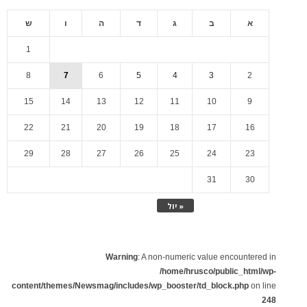
א
ב
ג
ד
ה
ו
ש
1
8
7
6
5
4
3
2
15
14
13
12
11
10
9
22
21
20
19
18
17
16
29
28
27
26
25
24
23
31
30
« יול
Warning
: A non-numeric value encountered in
/home/hrusco/public_html/wp-
content/themes/Newsmag/includes/wp_booster/td_block.php
on line
248