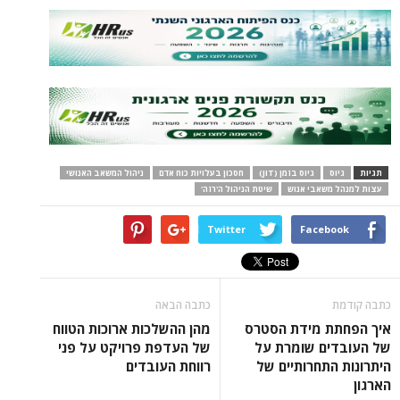
תגיות
גיוס
גיוס בזמן (JIT)
חסכון בעלויות כוח אדם
ניהול המשאב האנושי
עצות למנהל משאבי אנוש
שיטת הניהול ה'רזה'
Twitter
Facebook
כתבה קודמת
כתבה הבאה
איך הפחתת מידת הסטרס
מהן ההשלכות ארוכות הטווח
של העובדים שומרת על
של העדפת פרויקט על פני
היתרונות התחרותיים של
רווחת העובדים
הארגון