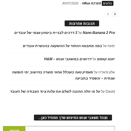
מערכת HRus
-
30/07/2026
בלוגים
תגובות אחרונות
Nano Banana 2 Pro
על
3 דרכים לבניית ביטחון עצמי של עובדים
יפעת
על
במה מתבטא ההחזר על ההשקעה בהכשרת עובדים
יאנא קאסם
על
דרושים במשאבי אנוש – H&M
אלון פיאדה
על
מעסיק טעה כשכלל אחוזי משרה בחישוב ימי חופשה
שנתית – והפסיד בתביעה
David
על
על מי חלה החובה לשלם את עלות ציוד העבודה של העובד
מנהל משאבי אנוש החיפוש שלך מתחיל כאן…