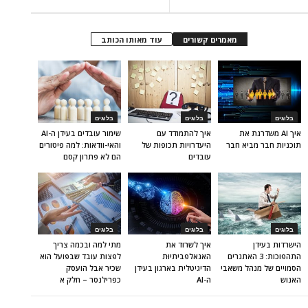
מאמרים קשורים
עוד מאותו הכותב
בלוגים
בלוגים
בלוגים
איך AI משדרגת את
איך להתמודד עם
שימור עובדים בעידן ה-AI
תוכניות חבר מביא חבר
היעדרויות תכופות של
והאי-וודאות: למה פיטורים
עובדים
הם לא פתרון קסם
בלוגים
בלוגים
בלוגים
הישרדות בעידן
איך לשרוד את
מתי למה ובכמה צריך
התהפוכות: 3 האתגרים
האנאלפביתיוּת
לפצות עובד שבפועל הוא
הסמויים של מנהל משאבי
הדיגיטלית בארגון בעידן
שכיר אבל הועסק
האנוש
ה-AI
כפרילנסר – חלק א