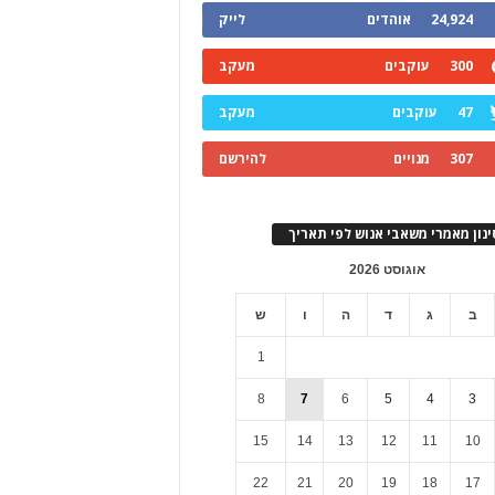
24,924
אוהדים
לייק
300
עוקבים
מעקב
47
עוקבים
מעקב
307
מנויים
להירשם
ינון מאמרי משאבי אנוש לפי תאריך
אוגוסט 2026
ב
ג
ד
ה
ו
ש
1
8
7
6
5
4
3
15
14
13
12
11
10
22
21
20
19
18
17