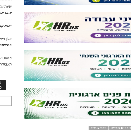
יפעת
על
עובדים
יאנא ק
אלון פיא
בחישוב 
David
ע
העבודה 
מ
כ
טיבציית עובדים
ניהול עובדים