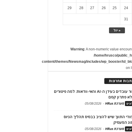
29
28
27
26
25
24
31
« יול
Warning
: A non-numeric value encoun
/home/hrusco/public_h
content/themes/Newsmag/includes/wp_booster/td_bl
on 
תבות אחרונות
שימור עובדים בעידן ה-AI והאי-וודאות: למה פיטורים
א פתרון קסם
מערכת HRus
-
05/08/2026
גים
מודי התווך שיש להציב בבסיס תהליך הגיוס
וג המעסיק
מערכת HRus
-
05/08/2026
גים