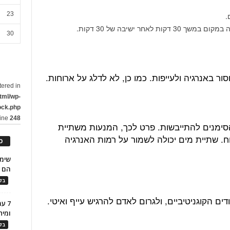
23
.
אחר ישיבה של 30 דקות.
30
ר באנרגיה ולעייפות. כמו כן, לא לדלג על ארוחות.
tered in
tml/wp-
ock.php
line
248
הסימנים להתייבשות. פרט לכך, המנעות משתיית
. שתיית מים יכולה לשמור על רמות האנרגיה
כ
הם ל
בלו
ם הקוגניטיביים, ולגרום לאדם להרגיש עייף ואיטי.
7 ע
ומית
בלו