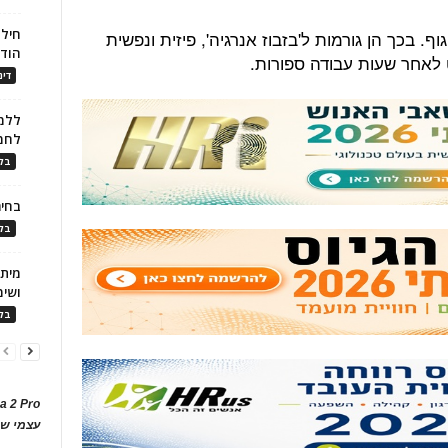
חילו
 בכך הן גורמות ל'בזבוז אנרגיה', פיזית ונפשית
הוד
לאחר שעות עבודה ספורות.
דינ
ללמו
לחמ
בלו
בחיר
בלו
ושימ
בלו
a 2 Pro
עצמי של