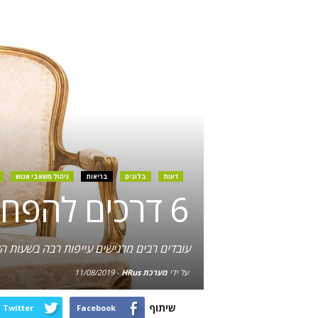
דעות
בלוגים
בריאות
ניהול משאבי אנוש
6 דרכים להפחתת העייפות של העובדים
עובדים רבים מרגישים עייפות רבה בשעות ה
על ידי
מערכת HRus
-
11/08/2019
שיתוף
Twitter
Facebook