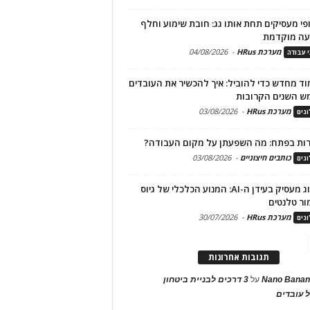
פי מעסיקים תחת אותו גג: חובת שימוע וחלף
עה מוקדמת
מערכת HRus
-
04/08/2026
י עבודה
ד מחדש כדי להוביל: איך להכשיר את העובדים
ש השנים הקרובות
מערכת HRus
-
03/08/2026
גים
ות בפתח: מה השפעתן על מקום העבודה?
כותבים חיצוניים
-
03/08/2026
גים
מיתוג מעסיק בעידן ה-AI: המנוע הכלכלי של גיוס
ור טלנטים
מערכת HRus
-
30/07/2026
גים
תגובות אחרונות
Nano Banan
על
3 דרכים לבניית ביטחון
 עובדים