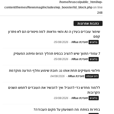
/home/hrusco/public_html/wp-
content/themes/Newsmag/includes/wp_booster/td_block.php
on line
248
כתבות אחרונות
שימור עובדים בעידן ה-AI והאי-וודאות: למה פיטורים הם לא פתרון
קסם
מערכת HRus
-
05/08/2026
בלוגים
7 עמודי התווך שיש להציב בבסיס תהליך הגיוס ומיתוג המעסיק
מערכת HRus
-
05/08/2026
בלוגים
חילופי מעסיקים תחת אותו גג: חובת שימוע וחלף הודעה מוקדמת
מערכת HRus
-
04/08/2026
דיני עבודה
ללמוד מחדש כדי להוביל: איך להכשיר את העובדים לחמש השנים
הקרובות
מערכת HRus
-
03/08/2026
בלוגים
בחירות בפתח: מה השפעתן על מקום העבודה?