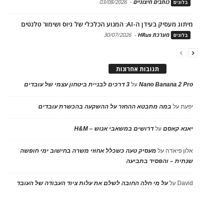
כותבים חיצוניים
-
03/08/2026
בלוגים
מיתוג מעסיק בעידן ה-AI: המנוע הכלכלי של גיוס ושימור טלנטים
מערכת HRus
-
30/07/2026
בלוגים
תגובות אחרונות
Nano Banana 2 Pro
על
3 דרכים לבניית ביטחון עצמי של עובדים
יפעת
על
במה מתבטא ההחזר על ההשקעה בהכשרת עובדים
יאנא קאסם
על
דרושים במשאבי אנוש – H&M
אלון פיאדה
על
מעסיק טעה כשכלל אחוזי משרה בחישוב ימי חופשה
שנתית – והפסיד בתביעה
David
על
על מי חלה החובה לשלם את עלות ציוד העבודה של העובד