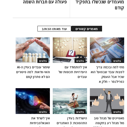
מועמדים שנכשלו בתפקיד
פעולה עם חברות השמה
קודם
מאמרים קשורים
עוד מאותו הכותב
בלוגים
בלוגים
בלוגים
מתי למה ובכמה צריך
איך להתמודד עם
שימור עובדים בעידן ה-AI
לפצות עובד שבפועל הוא
היעדרויות תכופות של
והאי-וודאות: למה פיטורים
שכיר אבל הועסק
עובדים
הם לא פתרון קסם
כפרילנסר – חלק א
בלוגים
בלוגים
בלוגים
מאפיינים של מנהל טוב
הישרדות בעידן
איך לשרוד את
מול מנהל רע בתקופה
התהפוכות: 3 האתגרים
האנאלפביתיוּת