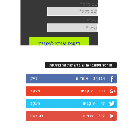
פורטל משאבי אנוש ברשתות החברתיות
24,924
אוהדים
לייק
300
עוקבים
מעקב
47
עוקבים
מעקב
307
מנויים
להירשם