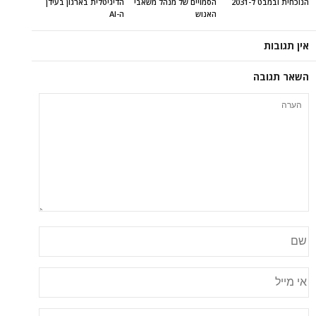
הנוכחית ובמבט ל-2031
הסמויים של מנהל משאבי
הדיגיטלית בארגון בעידן
האנוש
ה-AI
אין תגובות
השאר תגובה