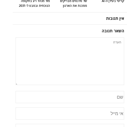
קריטי בעידן ה-AI
של טלנטים מבריקים
מול מנהל רע בתקופה
מסכנת את הארגון
הנוכחית ובמבט ל-2031
אין תגובות
השאר תגובה