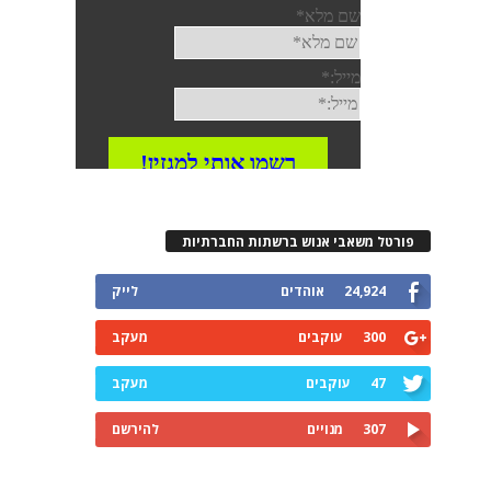
פורטל משאבי אנוש ברשתות החברתיות
24,924
אוהדים
לייק
300
עוקבים
מעקב
47
עוקבים
מעקב
307
מנויים
להירשם