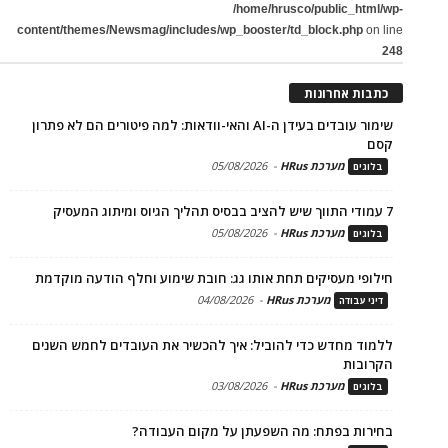
/home/hrusco/public_html/wp-
content/themes/Newsmag/includes/wp_booster/td_block.php
on line
248
כתבות אחרונות
שימור עובדים בעידן ה-AI והאי-וודאות: למה פיטורים הם לא פתרון
קסם
מערכת HRus
-
05/08/2026
בלוגים
7 עמודי התווך שיש להציב בבסיס תהליך הגיוס ומיתוג המעסיק
מערכת HRus
-
05/08/2026
בלוגים
חילופי מעסיקים תחת אותו גג: חובת שימוע וחלף הודעה מוקדמת
מערכת HRus
-
04/08/2026
דיני עבודה
ללמוד מחדש כדי להוביל: איך להכשיר את העובדים לחמש השנים
הקרובות
מערכת HRus
-
03/08/2026
בלוגים
בחירות בפתח: מה השפעתן על מקום העבודה?