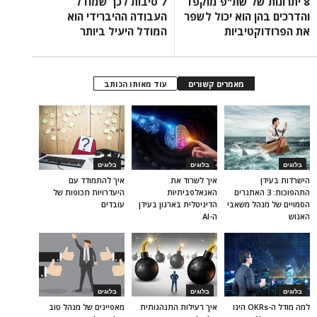
8 יתרונות של שת"פ מוקפד
7 סיבות לכך שמודל
והדרכים בהן הוא יכול לשפר
העבודה ההיברידי הוא
את הפרודוקטיביות
המודל היעיל ביותר
מאמרים קשורים
עוד מאותו הכותב
בלוגים
בלוגים
בלוגים
הישרדות בעידן
איך לשרוד את
איך להתמודד עם
התהפוכות: 3 האתגרים
האנאלפביתיוּת
היעדרויות תכופות של
הסמויים של מנהל משאבי
הדיגיטלית בארגון בעידן
עובדים
האנוש
ה-AI
בלוגים
בלוגים
בלוגים
למה מודל ה-OKRs הינו
איך רעילות התנהגותית
מאפיינים של מנהל טוב