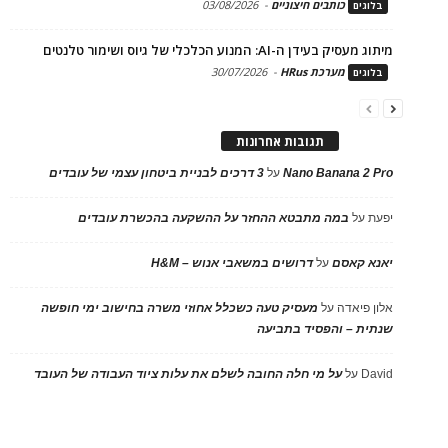
כותבים חיצוניים
-
03/08/2026
בלוגים
מיתוג מעסיק בעידן ה-AI: המנוע הכלכלי של גיוס ושימור טלנטים
מערכת HRus
-
30/07/2026
בלוגים
תגובות אחרונות
Nano Banana 2 Pro
על
3 דרכים לבניית ביטחון עצמי של עובדים
יפעת
על
במה מתבטא ההחזר על ההשקעה בהכשרת עובדים
יאנא קאסם
על
דרושים במשאבי אנוש – H&M
אלון פיאדה
על
מעסיק טעה כשכלל אחוזי משרה בחישוב ימי חופשה
שנתית – והפסיד בתביעה
David
על
על מי חלה החובה לשלם את עלות ציוד העבודה של העובד