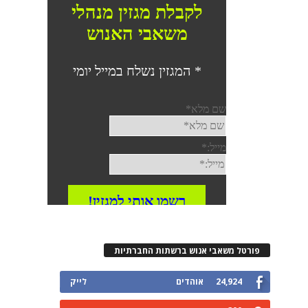
פורטל משאבי אנוש ברשתות החברתיות
24,924
אוהדים
לייק