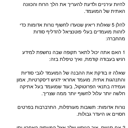
להיות עירניים ולדעת להעריך את הלך הרוח והכוונה
האתית של המועמד.
להלן 5 שאלות ריאיון שנועדו לחשוף נורות אדומות כדי
לזהות מועמדים בעלי פוטנציאל להדליף סודות
מהחברה:
1 האם אתה יכול לתאר תקופה שבה נחשפת למידע
רגיש בעבודה קודמת, ואיך טיפלת בזה:
שאלה זו בודקת את ההבנה של המועמד לגבי סודיות
והתנהגות אתית. מועמד אחראי ידגיש דיסקרטיות, אמון
ועמידה בתנאי הפרוטוקול, בעוד שמועמד בעל אתיקה
חלשה יותר עלול לחשוף יותר ממה שצריך.
נורות אדומות: תשובות מעורפלות, התרברבות בפרטים
חסויים או היעדר גבולות.
2 אם תגוייס, איך הניסיון שלך אצל המעסיק האחרון יתן