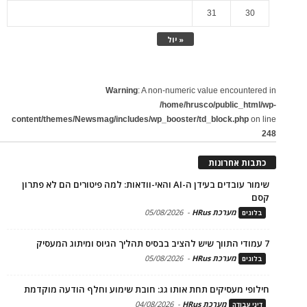
31
30
« יול
Warning
: A non-numeric value encountered in
/home/hrusco/public_html/wp-
content/themes/Newsmag/includes/wp_booster/td_block.php
on line
248
כתבות אחרונות
שימור עובדים בעידן ה-AI והאי-וודאות: למה פיטורים הם לא פתרון
קסם
מערכת HRus
-
05/08/2026
בלוגים
7 עמודי התווך שיש להציב בבסיס תהליך הגיוס ומיתוג המעסיק
מערכת HRus
-
05/08/2026
בלוגים
חילופי מעסיקים תחת אותו גג: חובת שימוע וחלף הודעה מוקדמת
מערכת HRus
-
04/08/2026
דיני עבודה