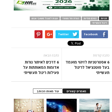
תגיות
הסכם סודיות
הפרת סוד מסחרי
עצות למנהל משאבי אנוש
ריגול תעשייתי
Twitter
Facebook
כתבה קודמת
כתבה הבאה
6 אסטרטגיות לזיהוי מועמד
6 דרכים לאיתור נורות
בעל פוטנציאל לריגול
אדומות המאותתות על
תעשייתי
פעילות ריגול תעשייתי
מאמרים קשורים
עוד מאותו הכותב