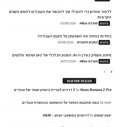
ללמוד מחדש כדי להוביל: איך להכשיר את העובדים לחמש השנים
הקרובות
מערכת HRus
-
03/08/2026
בלוגים
בחירות בפתח: מה השפעתן על מקום העבודה?
כותבים חיצוניים
-
03/08/2026
בלוגים
מיתוג מעסיק בעידן ה-AI: המנוע הכלכלי של גיוס ושימור טלנטים
מערכת HRus
-
30/07/2026
בלוגים
תגובות אחרונות
Nano Banana 2 Pro
על
3 דרכים לבניית ביטחון עצמי של עובדים
יפעת
על
במה מתבטא ההחזר על ההשקעה בהכשרת עובדים
יאנא קאסם
על
דרושים במשאבי אנוש – H&M