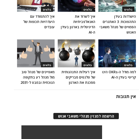
בלוגים
בלוגים
בלוגים
הישרדות בעידן
איך לשרוד את
איך להתמודד עם
התהפוכות: 3 האתגרים
האנאלפביתיוּת
היעדרויות תכופות של
הסמויים של מנהל משאבי
הדיגיטלית בארגון בעידן
עובדים
האנוש
ה-AI
בלוגים
בלוגים
בלוגים
למה מודל ה-OKRs הינו
איך רעילות התנהגותית
מאפיינים של מנהל טוב
קריטי בעידן ה-AI
של טלנטים מבריקים
מול מנהל רע בתקופה
מסכנת את הארגון
הנוכחית ובמבט ל-2031
אין תגובות
הרשמה למגזין מנהלי משאבי אנוש