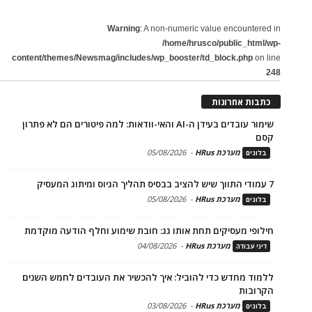
Warning
: A non-numeric value encountered in
/home/hrusco/public_html/wp-
content/themes/Newsmag/includes/wp_booster/td_block.php
on line
248
כתבות אחרונות
שימור עובדים בעידן ה-AI והאי-וודאות: למה פיטורים הם לא פתרון
קסם
מערכת HRus
-
05/08/2026
בלוגים
7 עמודי התווך שיש להציב בבסיס תהליך הגיוס ומיתוג המעסיק
מערכת HRus
-
05/08/2026
בלוגים
חילופי מעסיקים תחת אותו גג: חובת שימוע וחלף הודעה מוקדמת
מערכת HRus
-
04/08/2026
דיני עבודה
ללמוד מחדש כדי להוביל: איך להכשיר את העובדים לחמש השנים
הקרובות
מערכת HRus
-
03/08/2026
בלוגים