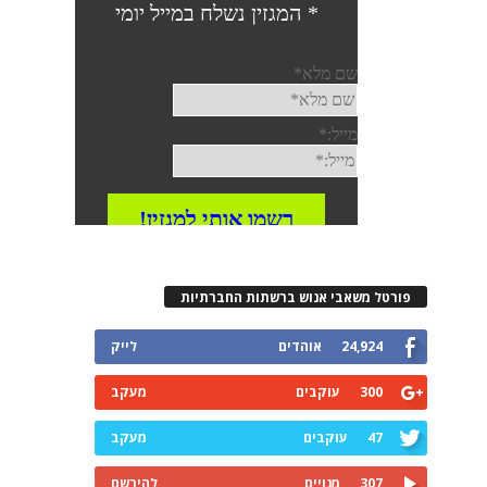
פורטל משאבי אנוש ברשתות החברתיות
24,924
אוהדים
לייק
300
עוקבים
מעקב
47
עוקבים
מעקב
307
מנויים
להירשם