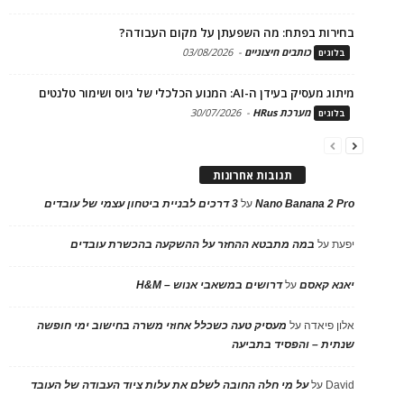
בחירות בפתח: מה השפעתן על מקום העבודה?
כותבים חיצוניים
-
03/08/2026
בלוגים
מיתוג מעסיק בעידן ה-AI: המנוע הכלכלי של גיוס ושימור טלנטים
מערכת HRus
-
30/07/2026
בלוגים
תגובות אחרונות
Nano Banana 2 Pro
על
3 דרכים לבניית ביטחון עצמי של עובדים
יפעת
על
במה מתבטא ההחזר על ההשקעה בהכשרת עובדים
יאנא קאסם
על
דרושים במשאבי אנוש – H&M
אלון פיאדה
על
מעסיק טעה כשכלל אחוזי משרה בחישוב ימי חופשה
שנתית – והפסיד בתביעה
David
על
על מי חלה החובה לשלם את עלות ציוד העבודה של העובד