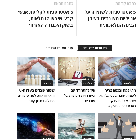
כתבה קודמת
כתבה הבאה
5 אסטרטגיות לשמירה על
5 אסטרטגיות לקליטת אנשי
אג'יליות העובדים בעידן
קבע שיצאו לגמלאות,
הבינה המלאכותית
בשוק העבודה האזרחי
מאמרים קשורים
עוד מאותו הכותב
בלוגים
בלוגים
בלוגים
מתי למה ובכמה צריך
איך להתמודד עם
שימור עובדים בעידן ה-AI
לפצות עובד שבפועל הוא
היעדרויות תכופות של
והאי-וודאות: למה פיטורים
שכיר אבל הועסק
עובדים
הם לא פתרון קסם
כפרילנסר – חלק א