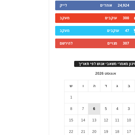
24,924
אוהדים
לייק
300
עוקבים
מעקב
47
עוקבים
מעקב
307
מנויים
להירשם
ינון מאמרי משאבי אנוש לפי תאריך
אוגוסט 2026
ב
ג
ד
ה
ו
ש
1
8
7
6
5
4
3
15
14
13
12
11
10
22
21
20
19
18
17