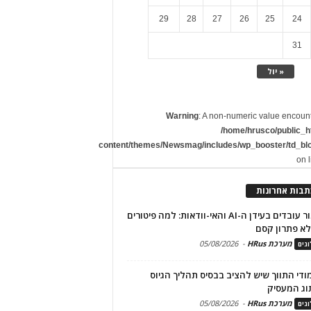
29
28
27
26
25
24
31
« יול
Warning
: A non-numeric value encoun
/home/hrusco/public_h
content/themes/Newsmag/includes/wp_booster/td_bl
on 
תבות אחרונות
שימור עובדים בעידן ה-AI והאי-וודאות: למה פיטורים
א פתרון קסם
מערכת HRus
-
05/08/2026
גים
מודי התווך שיש להציב בבסיס תהליך הגיוס
וג המעסיק
מערכת HRus
-
05/08/2026
גים