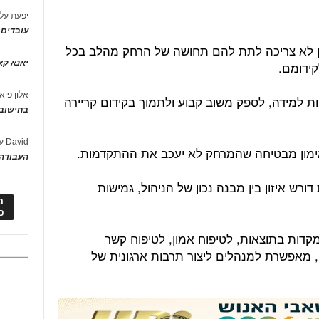
יפעת
על
עובדים
ן לא צריכה לתת להם תחושה של הרחק מהלב בכל
יאנא ק
ידומם.
אלון פיא
ות למידה, לספק משוב קבוע ולתמוך בקידום קריירה
בחישוב 
David
ע
אימון מבטיחה שהמרחק לא יעכב את ההתקדמות.
העבודה 
רש איזון בין מבנה נכון של הניהול, גמישות
מ
כ
דות בתוצאות, לטיפוח אמון, לטיפוח קשר
 מאפשרת למנהלים ליצור תרבות ארגונית של