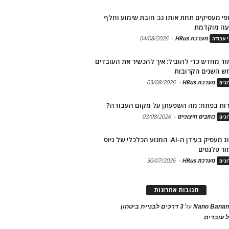
פי מעסיקים תחת אותו גג: חובת שימוע וחלף
עה מוקדמת
מערכת HRus
-
04/08/2026
י עבודה
ד מחדש כדי להוביל: איך להכשיר את העובדים
ש השנים הקרובות
מערכת HRus
-
03/08/2026
גים
ות בפתח: מה השפעתן על מקום העבודה?
כותבים חיצוניים
-
03/08/2026
גים
מיתוג מעסיק בעידן ה-AI: המנוע הכלכלי של גיוס
ור טלנטים
מערכת HRus
-
30/07/2026
גים
תגובות אחרונות
Nano Banan
על
3 דרכים לבניית ביטחון
 עובדים