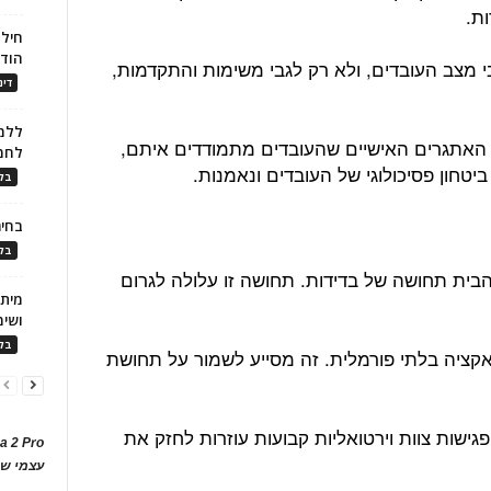
ת.
חילו
הוד
 מצב העובדים, ולא רק לגבי משימות והתקדמות,
דינ
ללמו
האתגרים האישיים שהעובדים מתמודדים איתם,
לחמ
יטחון פסיכולוגי של העובדים ונאמנות.
בלו
בחיר
בלו
בית תחושה של בדידות. תחושה זו עלולה לגרום
ושימ
בלו
ראקציה בלתי פורמלית. זה מסייע לשמור על תחושת
פגישות צוות וירטואליות קבועות עוזרות לחזק את
a 2 Pro
עצמי של