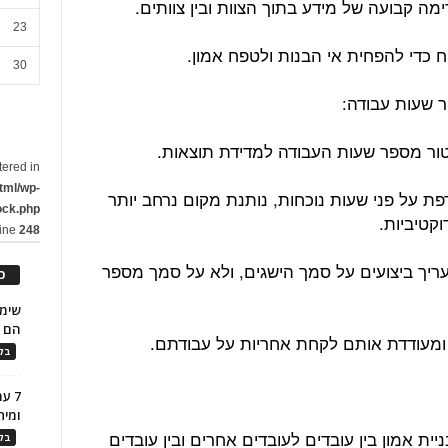
מה קבועה של מידע בתוך הצוות ובין צוותים.
23
וח כדי להפחית אי הבנות ולטפח אמון.
30
טור מספר שעות העבודה למדידת תוצאות.
tered in
tml/wp-
ת על פני שעות נוכחות, נותנת מקום נרחב יותר
ock.php
קטיביות.
line
248
ריך ביצועים על סמך הישגים, ולא על סמך מספר
כ
הם ל
ומעודדת אותם לקחת אחריות על עבודתם.
בלו
7 ע
ומית
ית אמון בין עובדים לעובדים אחרים ובין עובדים
בלו