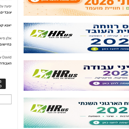
יפעת
על
עובדים
יאנא ק
אלון פיא
בחישוב 
David
ע
העבודה 
מ
כ