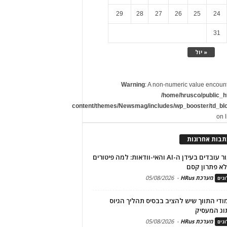
29
28
27
26
25
24
31
« יול
Warning
: A non-numeric value encoun
/home/hrusco/public_h
content/themes/Newsmag/includes/wp_booster/td_bl
on 
תבות אחרונות
שימור עובדים בעידן ה-AI והאי-וודאות: למה פיטורים
א פתרון קסם
מערכת HRus
-
05/08/2026
גים
מודי התווך שיש להציב בבסיס תהליך הגיוס
וג המעסיק
מערכת HRus
-
05/08/2026
גים