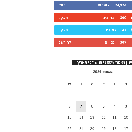
24,924
אוהדים
לייק
300
עוקבים
מעקב
47
עוקבים
מעקב
307
מנויים
להירשם
ינון מאמרי משאבי אנוש לפי תאריך
אוגוסט 2026
ב
ג
ד
ה
ו
ש
1
8
7
6
5
4
3
15
14
13
12
11
10
22
21
20
19
18
17