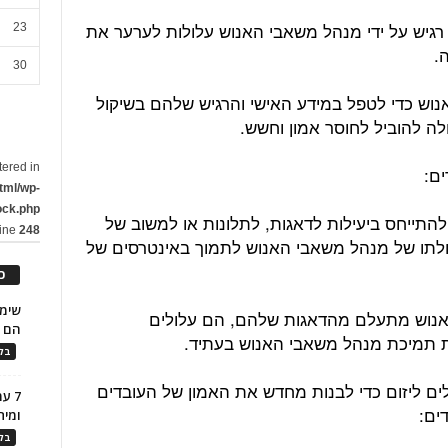
רגיש על ידי מנהל משאבי האנוש עלולות לערער את
23
.
30
וש כדי לטפל במידע האישי והרגיש שלהם בשיקול
לה להוביל לחוסר אמון וחשש.
tered in
tml/wp-
ock.php
תייחס ביעילות לדאגות, לתלונות או למשוב של
line
248
כולתו של מנהל משאבי האנוש לתמוך באינטרסים של
כ
אנוש מתעלם מהדאגות שלהם, הם עלולים
הם ל
ת תמיכת מנהל משאבי האנוש בעתיד.
בלו
ולים ליזום כדי לבנות מחדש את האמון של העובדים
7 ע
ים:
ומית
בלו