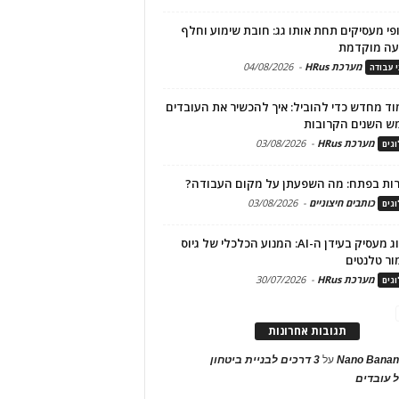
פי מעסיקים תחת אותו גג: חובת שימוע וחלף
עה מוקדמת
מערכת HRus
-
04/08/2026
י עבודה
ד מחדש כדי להוביל: איך להכשיר את העובדים
ש השנים הקרובות
מערכת HRus
-
03/08/2026
גים
ות בפתח: מה השפעתן על מקום העבודה?
כותבים חיצוניים
-
03/08/2026
גים
מיתוג מעסיק בעידן ה-AI: המנוע הכלכלי של גיוס
ור טלנטים
מערכת HRus
-
30/07/2026
גים
תגובות אחרונות
Nano Banan
על
3 דרכים לבניית ביטחון
 עובדים