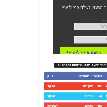
ורטל משאבי אנוש ברשתות החברתיות
24,924
אוהדים
לייק
300
עוקבים
מעקב
47
עוקבים
מעקב
307
מנויים
להירשם