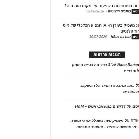
ות בפתח: מה השפעתן על מקום העבודה?
כותבים חיצוניים
-
03/08/2026
גים
מיתוג מעסיק בעידן ה-AI: המנוע הכלכלי של גיוס
ור טלנטים
מערכת HRus
-
30/07/2026
גים
תגובות אחרונות
על
Nano Banan
3 דרכים לבניית ביטחון
 עובדים
ל
במה מתבטא ההחזר על ההשקעה
 עובדים
על
אסם
דרושים במשאבי אנוש – H&M
אדה
על
מעסיק טעה כשכלל אחוזי משרה
ימי חופשה שנתית – והפסיד בתביעה