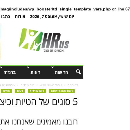
mag/includes/wp_booster/td_single_template_vars.php
on line
67
יום שישי, אוגוסט 7, 2026
אודות
כתבו ל
חדשות
דעות
ברנז'ה
דף הבית
ניהול משאבי אנוש
גיוס עובדים
5 סוגים של הטיות וכיצד הן משפיעות על הגיוס
ניהול משאבי אנוש
גיוס עובדים
דעות
טורים
5 סוגים של הטיות וכיצד הן משפיעות על הגיוס
רובנו מאמינים שאנחנו אתי