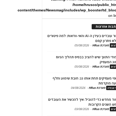
/home/hrusco/public_ht
content/themes/Newsmag/includes/wp_booster/td_blo
on l
תבות אחרונות
שימור עובדים בעידן ה-AI והאי-וודאות: למה פיטורים
א פתרון קסם
מערכת HRus
-
05/08/2026
גים
מודי התווך שיש להציב בבסיס תהליך הגיוס
וג המעסיק
מערכת HRus
-
05/08/2026
גים
פי מעסיקים תחת אותו גג: חובת שימוע וחלף
עה מוקדמת
מערכת HRus
-
04/08/2026
י עבודה
ד מחדש כדי להוביל: איך להכשיר את העובדים
ש השנים הקרובות
מערכת HRus
-
03/08/2026
גים