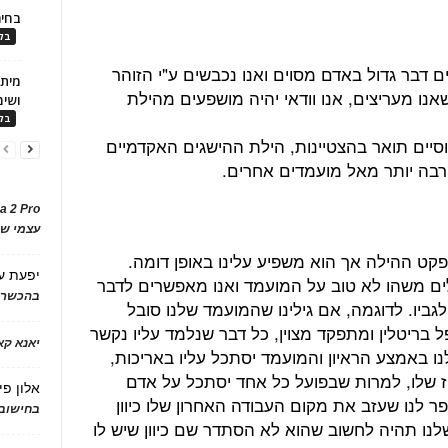
בחיר
בלו
דבר גדול באדם מסוים ואנו נכבשים ע"י הזוהר
נו מעריצים, אנו וודאי יהיה מושפעים מהילת
ושימ
בלו
סיים תואר בהצטיינות, הילת ההישגים האקדמיים
 הרבה יותר מאל מועמדים אחרים.
a 2 Pro
עצמי של
ט ההילה אך הוא משפיע עלינו באופן דומה.
יפעת
ע
ם משהו לא טוב על המועמד ואנו מאפשרים לדבר
בהכשרת
ביו. לדוגמה, אם גילינו שהמועמד שלנו סובל
 בריטלין ומתפקד מצוין, כל דבר שנלמד עליו נקשר
יאנא ק
ו באמצע הראיון והמועמד יסתכל עליו באריכות,
 שלו, למרות שבפועל כל אחד יסתכל על אדם
אלון פי
 לנו שעזב את מקום העבודה האחרון שלו כיוון
בחישוב 
לנו תהיה לחשוב שהוא לא הסתדר שם כיוון שיש לו