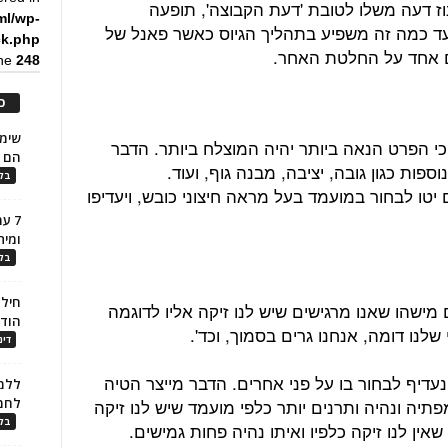
 דעה משלו לטובת 'דעת הקבוצה', תופעה
ml/wp-
ים. חשבו עד כמה זה משפיע בתהליך הגיוס כאשר פאנל של
ck.php
ם אחד על החלטת האחר.
ine
248
כ
כי הפרט הנאה ביותר יהיה המוצלח ביותר. הדבר
הם ל
ספות כגון גובה, יציבה, מבנה גוף, ועוד.
בלו
טו לבחור במועמד בעל מראה חיצוני כובש, ויעדיפו
7 ע
ומית
בלו
חילו
ישהו שאנו מרגישים שיש לנו זיקה אליו לדוגמה
הוד
לנו דומה, אנחנו גרים בסמוך, וכד'.
דינ
עדיף לבחור בו על פני אחרים. הדבר מייצר הטיה
ללמו
מפתיה ונהיה ותרנים יותר כלפי מועמד שיש לנו זיקה
לחמ
בלו
שאין לנו זיקה כלפיו ואיתו נהיה פחות גמישים.