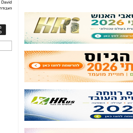
David
ע
העבודה 
מ
כ