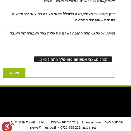
יאנא קאסם
על
דרושים במשאבי אנוש – H&M
אלון פיאדה
על
מעסיק טעה כשכלל אחוזי משרה בחישוב ימי חופשה
שנתית – והפסיד בתביעה
David
על
על מי חלה החובה לשלם את עלות ציוד העבודה של העובד
מנהל משאבי אנוש החיפוש שלך מתחיל כאן…
פתרונות רשת
Dreamzone
| כל הזכויות שמורות
HRUS
משאבי אנוש © 2016 |
יצירת קשר: 0722-555-225 או news@hrus.co.il