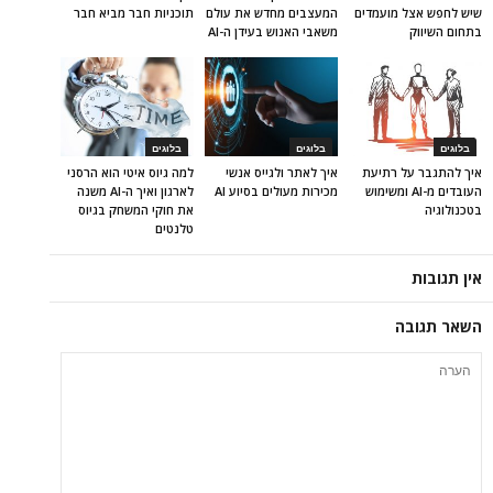
שיש לחפש אצל מועמדים
המעצבים מחדש את עולם
תוכניות חבר מביא חבר
בתחום השיווק
משאבי האנוש בעידן ה-AI
בלוגים
בלוגים
בלוגים
איך להתגבר על רתיעת
איך לאתר ולגייס אנשי
למה גיוס איטי הוא הרסני
העובדים מ-AI ומשימוש
מכירות מעולים בסיוע AI
לארגון ואיך ה-AI משנה
בטכנולוגיה
את חוקי המשחק בגיוס
טלנטים
אין תגובות
השאר תגובה