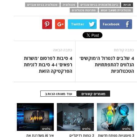
תגיות
בינה מלאכותית בגיוס עובדים
טכנולוגיה
טכנולוגיה בגיוס עובדים
טכנולוגיית משאבי אנוש
פתרונות טכנולוגים
Twitter
Facebook
כתבה קודמת
כתבה הבאה
4 שלבים לנטרול ה'מוקשים'
4 סיבות לפרסום 'משרות
הנלווים להתפתחויות
רפאים' ו-4 סיבות לזניחת
הטכנולוגיות
הפרקטיקה הזאת
מאמרים קשורים
עוד מאותו הכותב
בלוגים
בלוגים
בלוגים
3 מיומנויות מפתח חדשות
3 כוחות רדיקליים
איך AI משדרגת את