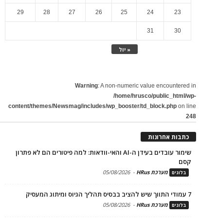
29
28
27
26
25
24
23
31
30
« יול
Warning
: A non-numeric value encountered in
/home/hrusco/public_html/wp-
content/themes/Newsmag/includes/wp_booster/td_block.php
on line
248
כתבות אחרונות
שימור עובדים בעידן ה-AI והאי-וודאות: למה פיטורים הם לא פתרון
קסם
מערכת HRus
-
05/08/2026
בלוגים
7 עמודי התווך שיש להציב בבסיס תהליך הגיוס ומיתוג המעסיק
מערכת HRus
-
05/08/2026
בלוגים