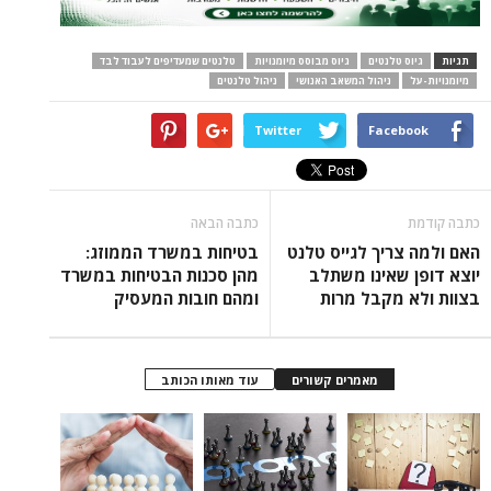
תגיות
גיוס טלנטים
גיוס מבוסס מיומנויות
טלנטים שמעדיפים לעבוד לבד
מיומנויות-על
ניהול המשאב האנושי
ניהול טלנטים
Twitter
Facebook
כתבה קודמת
כתבה הבאה
האם ולמה צריך לגייס טלנט
בטיחות במשרד הממוזג:
יוצא דופן שאינו משתלב
מהן סכנות הבטיחות במשרד
בצוות ולא מקבל מרות
ומהם חובות המעסיק
מאמרים קשורים
עוד מאותו הכותב