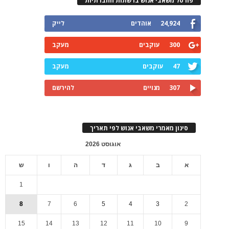
פורטל משאבי אנוש ברשתות החברתיות
24,924
אוהדים
לייק
300
עוקבים
מעקב
47
עוקבים
מעקב
307
מנויים
להירשם
סינון מאמרי משאבי אנוש לפי תאריך
אוגוסט 2026
א
ב
ג
ד
ה
ו
ש
1
8
7
6
5
4
3
2
15
14
13
12
11
10
9