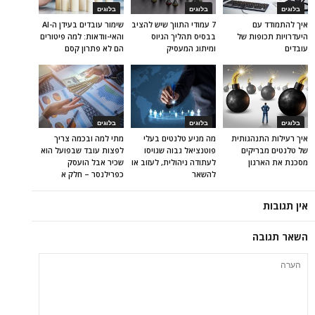
בלוגים
בלוגים
בלוגים
איך להתמודד עם
7 עמודי התווך שיש להציב
שימור עובדים בעידן ה-AI
היעדרויות תכופות של
בבסיס תהליך הגיוס
והאי-וודאות: למה פיטורים
עובדים
ומיתוג המעסיק
הם לא פתרון קסם
בלוגים
בלוגים
בלוגים
איך רעילות התנהגותית
מה מניע טלנטים בעלי
מתי למה ובכמה צריך
של טלנטים מבריקים
פוטנציאל גבוה שגויסו
לפצות עובד שבפועל הוא
מסכנת את הארגון
לעתודה ניהולית, לעזוב או
שכיר אבל הועסק
להשאר
כפרילנסר – חלק א
אין תגובות
השאר תגובה