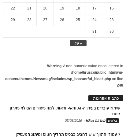
22
21
20
19
18
17
16
29
28
27
26
25
24
23
31
30
« יול
Warning
: A non-numeric value encountered in
/home/hrusco/public_html/wp-
content/themes/Newsmag/includes/wp_booster/td_block.php
on line
248
כתבות אחרונות
שימור עובדים בעידן ה-AI והאי-וודאות: למה פיטורים הם לא פתרון
קסם
מערכת HRus
-
05/08/2026
בלוגים
7 עמודי התווך שיש להציב בבסיס תהליך הגיוס ומיתוג המעסיק