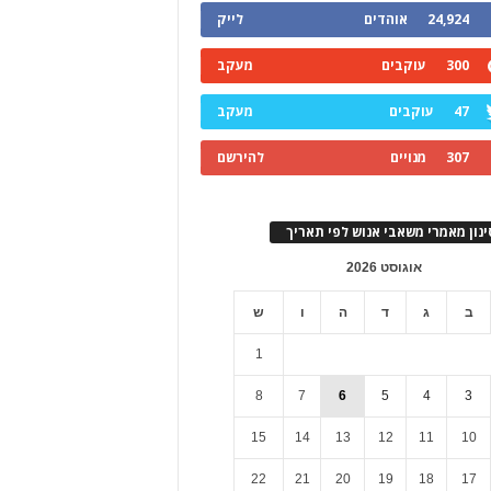
24,924
אוהדים
לייק
300
עוקבים
מעקב
47
עוקבים
מעקב
307
מנויים
להירשם
ינון מאמרי משאבי אנוש לפי תאריך
אוגוסט 2026
ב
ג
ד
ה
ו
ש
1
8
7
6
5
4
3
15
14
13
12
11
10
22
21
20
19
18
17