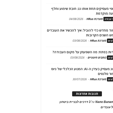
פי מעסיקים תחת אותו גג: חובת שימוע וחלף
עה מוקדמת
מערכת HRus
-
04/08/2026
י עבודה
ד מחדש כדי להוביל: איך להכשיר את העובדים
ש השנים הקרובות
מערכת HRus
-
03/08/2026
גים
ות בפתח: מה השפעתן על מקום העבודה?
כותבים חיצוניים
-
03/08/2026
גים
מיתוג מעסיק בעידן ה-AI: המנוע הכלכלי של גיוס
ור טלנטים
מערכת HRus
-
30/07/2026
גים
תגובות אחרונות
Nano Banan
על
3 דרכים לבניית ביטחון
 עובדים