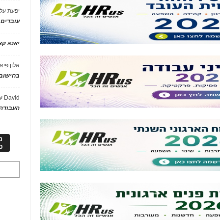
יפעת
על
עובדים
יאנא ק
אלון פיא
בחישוב 
David
ע
העבודה 
מ
כ