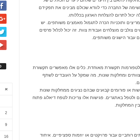
משימה של החברה כדי לוודא שכולם מבינים את תפקידם
ה יכול לתרום להצלחת הארגון בכללותו.
 תמריצים ותוכניות הכרה לתגמול מאמצים משותפים. יש
 צולבים מוצלחים ועבודת צוות. זה יכול לכלול פרסים
ים עבור הישגים משותפים.
ס
לטפורמות תקשורת מאוחדת. כלים אלו מאפשרים תקשורת
 צוותים ומחלקות שונות, מה שמקל על העובדים לשתף
ם.
ישות או פורומים קבועים שבהם נציגים ממחלקות שונות
א
ם ולטפל באתגרים. פגישות אלו צריכות לטפח דיאלוג פתוח
בין המחלקות.
2
9
ים רוחביים עבור פרויקטים או יוזמות ספציפיים. איחוד
16