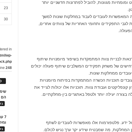
ומומחיות מגוונות, להוביל לפתרונות חדשניים יותר
23
ן.
ציה המאפשרות לעובדים לעבוד במחלקות שונות למשך
30
ת לגבי התפקידים ותחומי האחריות של צוותים אחרים,
פעולה.
tered in
tml/wp-
סדנאות לבניית צוות המתמקדות בשיפור מיומנויות שיתוף
ock.php
ותרחישים של משחק תפקידים המשלבים שיתוף פעולה יכולים
line
248
עובדים ממחלקות שונות.
לעובדים תוכניות הכשרה המתמקדות בפיתוח מיומנויות
כ
ן קונפליקטים ועבודת צוות. תוכניות אלו יכולות לצייד את
 בצורה יעילה יותר ולטפל באתגרים בין-מחלקתיים.
הם ל
בלו
7 ע
הול ידע. פלטפורמות אלו מאפשרות לעובדים לשתף
ומית
 המחלקות, מה שמבטיח שידע יקר ערך נגיש לכולם.
בלו