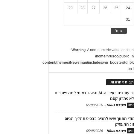
29
28
27
26
25
24
31
« יול
Warning
: A non-numeric value encoun
/home/hrusco/public_h
content/themes/Newsmag/includes/wp_booster/td_bl
on 
תבות אחרונות
שימור עובדים בעידן ה-AI והאי-וודאות: למה פיטורים
א פתרון קסם
מערכת HRus
-
05/08/2026
גים
מודי התווך שיש להציב בבסיס תהליך הגיוס
וג המעסיק
מערכת HRus
-
05/08/2026
גים