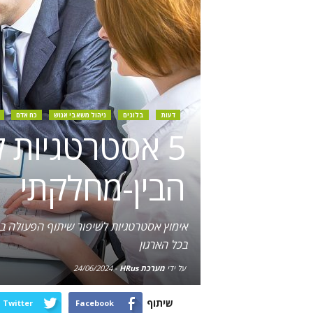
דעות
בלוגים
ניהול משאבי אנוש
כח אדם
5 אסטרטגיות ל
הבין-מחלקתי
אימוץ אסטרטגיות לשיפור שיתוף הפעולה בי
בכל הארגון
על ידי
מערכת HRus
-
24/06/2024
שיתוף
Twitter
Facebook