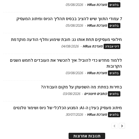
מערכת HRus
-
05/08/2026
בלוגים
7 עמודי התווך שיש להציב בבסיס תהליך הגיוס ומיתוג המעסיק
מערכת HRus
-
05/08/2026
בלוגים
חילופי מעסיקים תחת אותו גג: חובת שימוע וחלף הודעה מוקדמת
מערכת HRus
-
04/08/2026
דיני עבודה
ללמוד מחדש כדי להוביל: איך להכשיר את העובדים לחמש השנים
הקרובות
מערכת HRus
-
03/08/2026
בלוגים
בחירות בפתח: מה השפעתן על מקום העבודה?
כותבים חיצוניים
-
03/08/2026
בלוגים
מיתוג מעסיק בעידן ה-AI: המנוע הכלכלי של גיוס ושימור טלנטים
מערכת HRus
-
30/07/2026
בלוגים
תגובות אחרונות