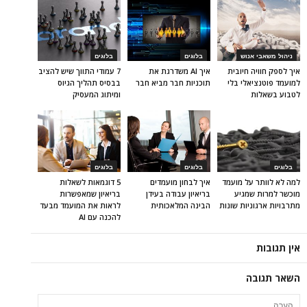
ניהול משאבי אנוש
בלוגים
בלוגים
איך לספק חוויה חיובית
איך AI משדרגת את
7 עמודי התווך שיש להציב
למועמד פוטנציאלי בלי
תוכניות חבר מביא חבר
בבסיס תהליך הגיוס
לטבוע בשאלות
ומיתוג המעסיק
בלוגים
בלוגים
בלוגים
למה לא לוותר על מועמד
איך לבחון מועמדים
5 דוגמאות לשאלות
מוכשר למרות שמגיע
בריאיון עבודה בעידן
בריאיון שמאפשרות
מתרבויות ארגוניות שונות
הבינה המלאכותית
לראות את המועמד מבעד
להכנה עם AI
אין תגובות
השאר תגובה