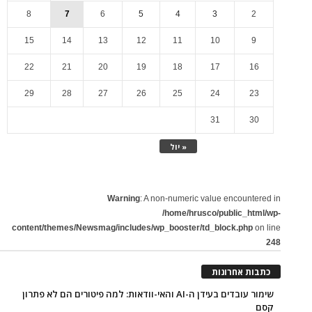
8
7
6
5
4
3
2
15
14
13
12
11
10
9
22
21
20
19
18
17
16
29
28
27
26
25
24
23
31
30
« יול
Warning
: A non-numeric value encountered in
/home/hrusco/public_html/wp-
content/themes/Newsmag/includes/wp_booster/td_block.php
on line
248
כתבות אחרונות
שימור עובדים בעידן ה-AI והאי-וודאות: למה פיטורים הם לא פתרון
קסם