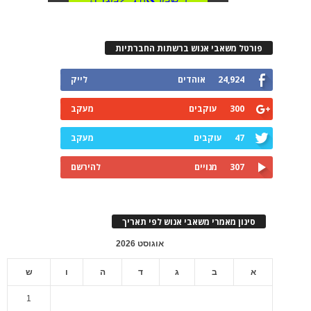
פורטל משאבי אנוש ברשתות החברתיות
24,924
אוהדים
לייק
300
עוקבים
מעקב
47
עוקבים
מעקב
307
מנויים
להירשם
סינון מאמרי משאבי אנוש לפי תאריך
אוגוסט 2026
א
ב
ג
ד
ה
ו
ש
1