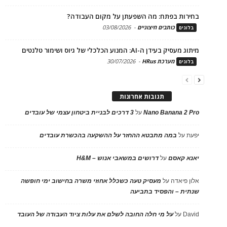
בחירות בפתח: מה השפעתן על מקום העבודה?
כותבים חיצוניים
-
03/08/2026
בלוגים
מיתוג מעסיק בעידן ה-AI: המנוע הכלכלי של גיוס ושימור טלנטים
מערכת HRus
-
30/07/2026
בלוגים
תגובות אחרונות
Nano Banana 2 Pro
על
3 דרכים לבניית ביטחון עצמי של עובדים
יפעת
על
במה מתבטא ההחזר על ההשקעה בהכשרת עובדים
יאנא קאסם
על
דרושים במשאבי אנוש – H&M
אלון פיאדה
על
מעסיק טעה כשכלל אחוזי משרה בחישוב ימי חופשה
שנתית – והפסיד בתביעה
David
על
על מי חלה החובה לשלם את עלות ציוד העבודה של העובד