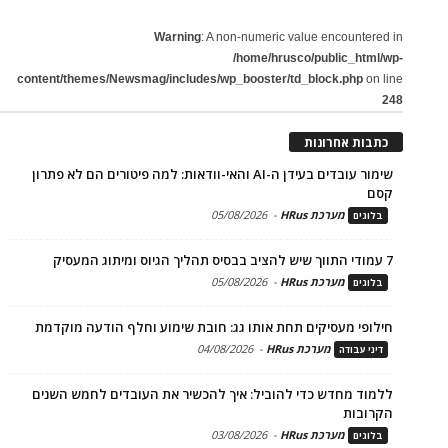
Warning
: A non-numeric value encountered in
/home/hrusco/public_html/wp-
content/themes/Newsmag/includes/wp_booster/td_block.php
on line
248
כתבות אחרונות
שימור עובדים בעידן ה-AI והאי-וודאות: למה פיטורים הם לא פתרון
קסם
מערכת HRus
-
05/08/2026
בלוגים
7 עמודי התווך שיש להציב בבסיס תהליך הגיוס ומיתוג המעסיק
מערכת HRus
-
05/08/2026
בלוגים
חילופי מעסיקים תחת אותו גג: חובת שימוע וחלף הודעה מוקדמת
מערכת HRus
-
04/08/2026
דיני עבודה
ללמוד מחדש כדי להוביל: איך להכשיר את העובדים לחמש השנים
הקרובות
מערכת HRus
-
03/08/2026
בלוגים