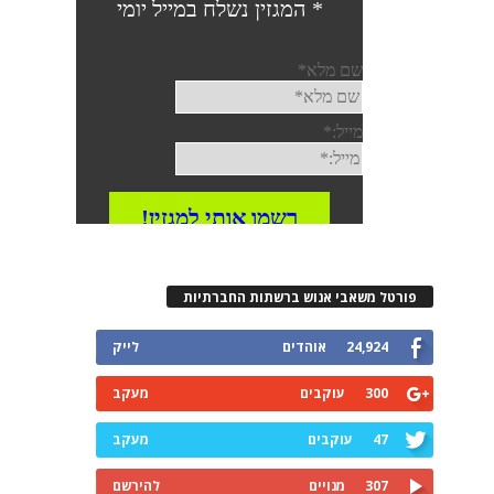
פורטל משאבי אנוש ברשתות החברתיות
24,924
אוהדים
לייק
300
עוקבים
מעקב
47
עוקבים
מעקב
307
מנויים
להירשם