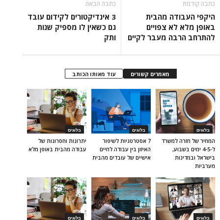
כתבה קודמת
כתבה הבאה
היקפי העבודה מהבית
3 אינדיקטורים לקידום עובד
באופן מלא לא צפויים
גם כשאין לו מספיק שנות
להתרחב הרבה מעבר לקיים
ותק
מאמרים קשורים
עוד מאותו הכותב
בלוגים
בלוגים
בלוגים
המחיר של חזרה למשרד
7 אסטרטגיות לשיפור
יתרונות וחסרונות של
ל-4-5 ימים בשבוע,
האיזון בין עבודה לחיים
עבודה מהבית באופן מלא
בישראל ובמדינות
אישיים של עובדים מהבית
מערביות
בלוגים
בלוגים
בלוגים