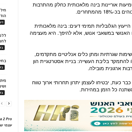
מיעות אוריינות בינה מלאכותית כחלק מהתרבות
חילו
1 מהמתחרים.
הוד
דינ
ייעוץ הגלובליות תמימי דעים: בינה מלאכותית
 האנושי במשאבי אנוש, אלא להיפך. היא מעצימה
ללמו
לחמ
בלו
ימות שגרתיות ומתן כלים אנליטיים מתקדמים,
להתמקד בליבת העשייה: בניית אסטרטגיית הון
בחיר
רבות ארגונית מובילה.
בלו
בר כעת, יבטיחו לעצמן יתרון תחרותי ארוך טווח
ושימ
שתנה כל הזמן במהירות.
בלו
a 2 Pro
עצמי של