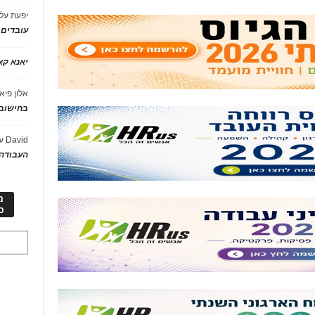
יפעת
על
עובדים
יאנא ק
אלון פיא
בחישוב 
David
ע
העבודה 
מ
כ