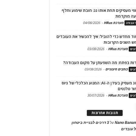
פי מעסיקים תחת אותו גג: חובת שימוע וחלף
עה מוקדמת
מערכת HRus
-
04/08/2026
י עבודה
ד מחדש כדי להוביל: איך להכשיר את העובדים
ש השנים הקרובות
מערכת HRus
-
03/08/2026
גים
ות בפתח: מה השפעתן על מקום העבודה?
כותבים חיצוניים
-
03/08/2026
גים
מיתוג מעסיק בעידן ה-AI: המנוע הכלכלי של גיוס
ור טלנטים
מערכת HRus
-
30/07/2026
גים
תגובות אחרונות
Nano Banan
על
3 דרכים לבניית ביטחון
 עובדים