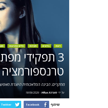
דעות
בלוגים
סקירות
כלים ופתרונות
מאמ
3 תפקידי מפת
טרנספורמציה בעק
מחקרים: הבינה המלאכותית היוצרת מאפשרת למנהלי משאבי אנו
על ידי
מערכת HRus
-
18/06/2026
שיתוף
Twitter
Facebook