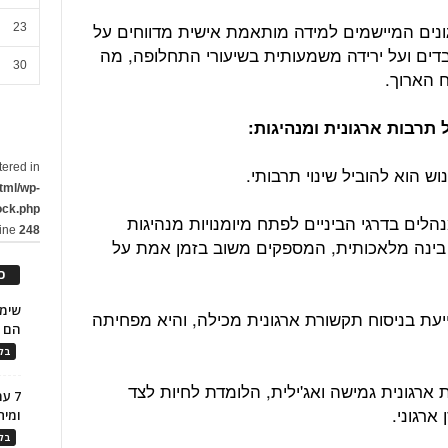
ונים המיישמים למידה מותאמת אישית מדווחים על
23
וברות העובדים ועל ירידה משמעותית בשיעורי התחלופה, מה
30
ח הארוך.
tered in
 הוא להוביל שינוי תרבותי.
tml/wp-
ock.php
לים בדרגי הביניים לפתח מיומנויות מנהיגות
line
248
 בינה מלאכותית, המספקים משוב בזמן אמת על
כ
עת בניסוח תקשורת ארגונית מכילה, והיא מפחיתה
הם ל
בלו
 ארגונית גמישה ואג'ילית, הלומדת לחיות לצד
7 ע
רגוני.
ומית
בלו