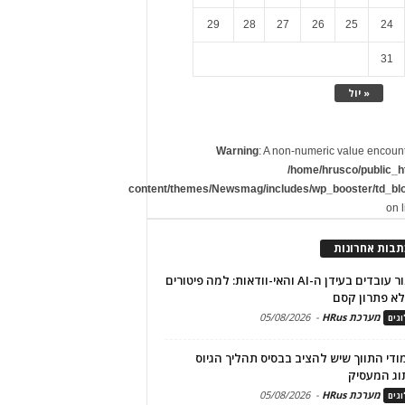
29
28
27
26
25
24
31
« יול
Warning
: A non-numeric value encoun
/home/hrusco/public_h
content/themes/Newsmag/includes/wp_booster/td_bl
on 
תבות אחרונות
שימור עובדים בעידן ה-AI והאי-וודאות: למה פיטורים
א פתרון קסם
מערכת HRus
-
05/08/2026
גים
מודי התווך שיש להציב בבסיס תהליך הגיוס
וג המעסיק
מערכת HRus
-
05/08/2026
גים