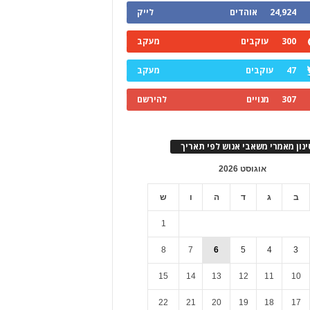
24,924
אוהדים
לייק
300
עוקבים
מעקב
47
עוקבים
מעקב
307
מנויים
להירשם
ינון מאמרי משאבי אנוש לפי תאריך
אוגוסט 2026
ב
ג
ד
ה
ו
ש
1
8
7
6
5
4
3
15
14
13
12
11
10
22
21
20
19
18
17