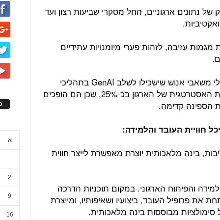
של נתונים ארגוניים, החל מסקרי שביעות רצון ועד
אקטיביות.
מגמות עזיבה, לזהות פערי מיומנויות עתידיים
ם.
מחקר של חברת גרטנר מדגיש, כי מנהלי משאבי אנוש שישכילו לשלב GenAI בתהליכי
קבלת ההחלטות ישפרו את האפקטיביות האסטרטגית של הארגון בכ-25%, שכן הם הופכים
ת הספינה קדימה.
ס
א
יבות, בינה מלאכותית יוצרת מאפשרת לייצר חווית
2
מידה והפיתוח הארגוני. במקום תוכניות הדרכה
9
ת את פרופיל העובד, ביצועיו ושאיפותיו, ומייצרת
לל סימולציות מבוססות בינה מלאכותית.
16