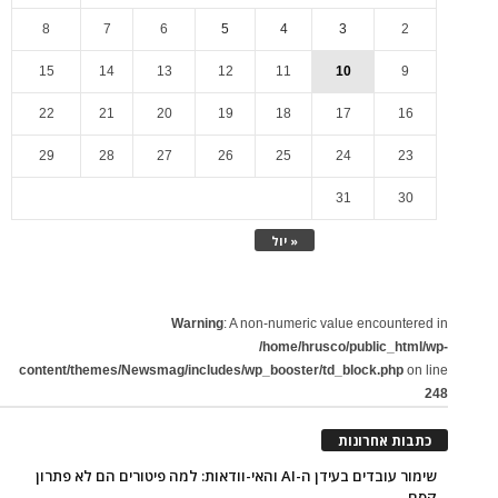
8
7
6
5
4
3
2
15
14
13
12
11
10
9
22
21
20
19
18
17
16
29
28
27
26
25
24
23
31
30
« יול
Warning
: A non-numeric value encountered in
/home/hrusco/public_html/wp-
content/themes/Newsmag/includes/wp_booster/td_block.php
on line
248
כתבות אחרונות
שימור עובדים בעידן ה-AI והאי-וודאות: למה פיטורים הם לא פתרון
קסם