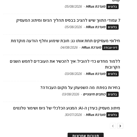
מערכת HRus
-
05/08/2026
בלוגים
7 עמודי התווך שיש להציב בבסיס תהליך הגיוס ומיתוג המעסיק
מערכת HRus
-
05/08/2026
בלוגים
חילופי מעסיקים תחת אותו גג: חובת שימוע וחלף הודעה מוקדמת
מערכת HRus
-
04/08/2026
דיני עבודה
ללמוד מחדש כדי להוביל: איך להכשיר את העובדים לחמש השנים
הקרובות
מערכת HRus
-
03/08/2026
בלוגים
בחירות בפתח: מה השפעתן על מקום העבודה?
כותבים חיצוניים
-
03/08/2026
בלוגים
מיתוג מעסיק בעידן ה-AI: המנוע הכלכלי של גיוס ושימור טלנטים
מערכת HRus
-
30/07/2026
בלוגים
תגובות אחרונות