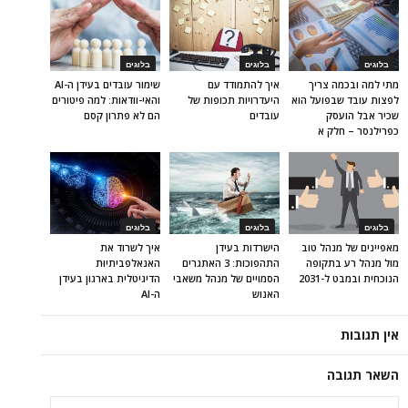
בלוגים
בלוגים
בלוגים
מתי למה ובכמה צריך
איך להתמודד עם
שימור עובדים בעידן ה-AI
לפצות עובד שבפועל הוא
היעדרויות תכופות של
והאי-וודאות: למה פיטורים
שכיר אבל הועסק
עובדים
הם לא פתרון קסם
כפרילנסר – חלק א
בלוגים
בלוגים
בלוגים
מאפיינים של מנהל טוב
הישרדות בעידן
איך לשרוד את
מול מנהל רע בתקופה
התהפוכות: 3 האתגרים
האנאלפביתיוּת
הנוכחית ובמבט ל-2031
הסמויים של מנהל משאבי
הדיגיטלית בארגון בעידן
האנוש
ה-AI
אין תגובות
השאר תגובה