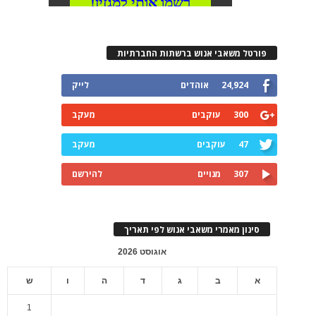
פורטל משאבי אנוש ברשתות החברתיות
24,924
אוהדים
לייק
300
עוקבים
מעקב
47
עוקבים
מעקב
307
מנויים
להירשם
סינון מאמרי משאבי אנוש לפי תאריך
אוגוסט 2026
א
ב
ג
ד
ה
ו
ש
1