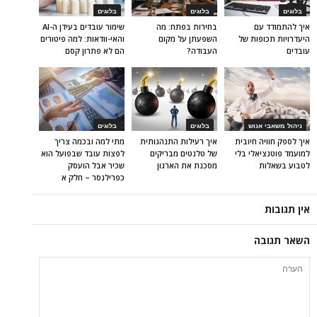
בלוגים
בלוגים
בלוגים
איך להתמודד עם
בחירות בפתח: מה
שימור עובדים בעידן ה-AI
היעדרויות תכופות של
השפעתן על מקום
והאי-וודאות: למה פיטורים
עובדים
העבודה?
הם לא פתרון קסם
ניהול משאבי אנוש
בלוגים
בלוגים
איך לספק חוויה חיובית
איך רעילות התנהגותית
מתי למה ובכמה צריך
למועמד פוטנציאלי בלי
של טלנטים מבריקים
לפצות עובד שבפועל הוא
לטבוע בשאלות
מסכנת את הארגון
שכיר אבל הועסק
כפרילנסר – חלק א
אין תגובות
השאר תגובה