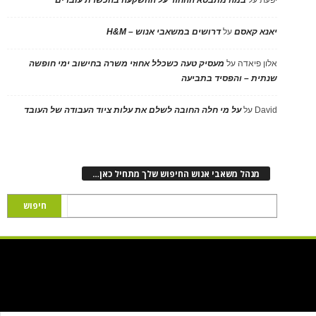
יפעת
על
במה מתבטא ההחזר על ההשקעה בהכשרת עובדים
יאנא קאסם
על
דרושים במשאבי אנוש – H&M
אלון פיאדה
על
מעסיק טעה כשכלל אחוזי משרה בחישוב ימי חופשה
שנתית – והפסיד בתביעה
David
על
על מי חלה החובה לשלם את עלות ציוד העבודה של העובד
מנהל משאבי אנוש החיפוש שלך מתחיל כאן…