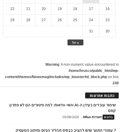
22
21
20
19
18
17
16
29
28
27
26
25
24
23
31
30
« יול
Warning
: A non-numeric value encountered in
/home/hrusco/public_html/wp-
content/themes/Newsmag/includes/wp_booster/td_block.php
on line
248
כתבות אחרונות
שימור עובדים בעידן ה-AI והאי-וודאות: למה פיטורים הם לא פתרון
קסם
מערכת HRus
-
05/08/2026
בלוגים
7 עמודי התווך שיש להציב בבסיס תהליך הגיוס ומיתוג המעסיק