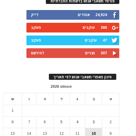
פורטל משאבי אנוש ברשתות החברתיות
24,924
אוהדים
לייק
300
עוקבים
מעקב
47
עוקבים
מעקב
307
מנויים
להירשם
סינון מאמרי משאבי אנוש לפי תאריך
אוגוסט 2026
א
ב
ג
ד
ה
ו
ש
1
8
7
6
5
4
3
2
15
14
13
12
11
10
9