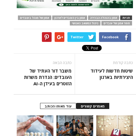
תגיות
אמון בהנהלה הבכירה
אמון בין העובדים לארגון
אמון של מנהל בעובדים
חוסר אמון של עובדים
ניהול המשאב האנושי
Twitter
Facebook
כתבה קודמת
כתבה הבאה
שיטות חדשות לעידוד
משבר דור העתיד של
היצירתיות בארגון
העובדים: הגדרת משרות
הזוטרים בעידן ה-AI
מאמרים קשורים
עוד מאותו הכותב