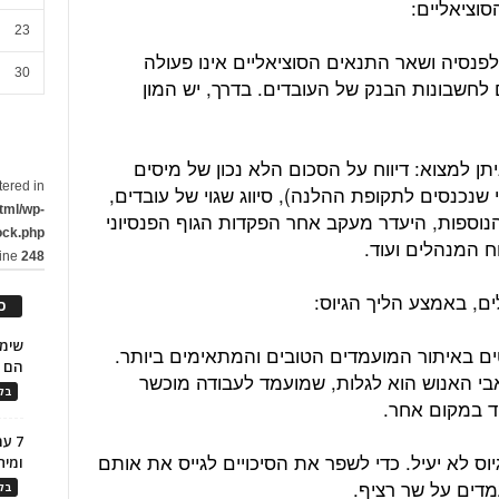
23
לפנסיה ושאר התנאים הסוציאליים אינו פעולה
30
לחשבונות הבנק של העובדים. בדרך, יש המון
תן למצוא: דיווח על הסכום הלא נכון של מיסים
tered in
י שנכנסים לתקופת ההלנה), סיווג שגוי של עובדים,
tml/wp-
וספות, היעדר מעקב אחר הפקדות הגוף הפנסיוני
ock.php
ח המנהלים ועוד.
line
248
כ
ים באיתור המועמדים הטובים והמתאימים ביותר.
הם ל
י האנוש הוא לגלות, שמועמד לעבודה מוכשר
בלו
ד במקום אחר.
7 ע
ס לא יעיל. כדי לשפר את הסיכויים לגייס את אותם
ומית
מדים על שר רציף.
בלו