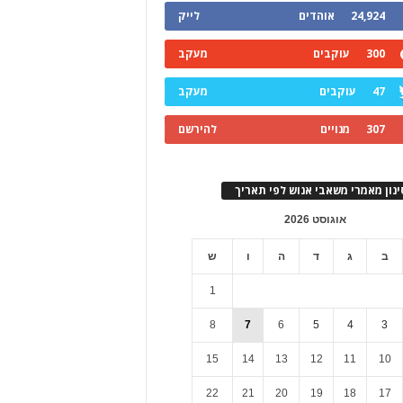
24,924
אוהדים
לייק
300
עוקבים
מעקב
47
עוקבים
מעקב
307
מנויים
להירשם
ינון מאמרי משאבי אנוש לפי תאריך
אוגוסט 2026
ב
ג
ד
ה
ו
ש
1
8
7
6
5
4
3
15
14
13
12
11
10
22
21
20
19
18
17