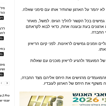
חילו
לא יהמר על הארגון שהותיר אותו עם סימני שאלה.
הוד
דינ
 גמישים בכל הקשור להליך הגיוס. למשל, מאחר
ארגונים בעת ובעונה אחת, כדאי לבוא לקראתם
ללמו
י החברה.
לחמ
בלו
ים וזמנים גמישים לראיונות. לפני קיום הריאיון
אתו.
בחיר
בלו
 של המועמד ולהגיע לריאיון מוכנים עם שאלות
ושימ
בלו
, שיותר מ-75 אחוזים מהמועמדים מרגישים את היחס אליהם מצד החברה,
ה משקף את היחס של הארגון לעובדיו.
a 2 Pro
עצמי של