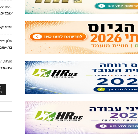
יפעת
על
עובדים
יאנא ק
אלון פיא
בחישוב 
David
ע
העבודה 
מ
כ