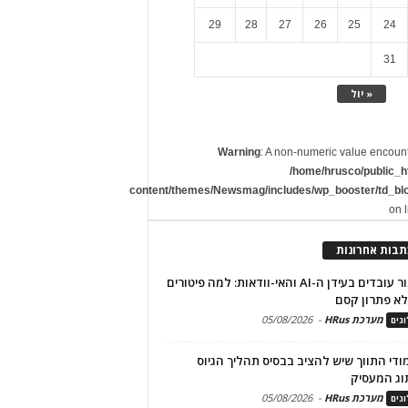
29
28
27
26
25
24
31
« יול
Warning
: A non-numeric value encoun
/home/hrusco/public_h
content/themes/Newsmag/includes/wp_booster/td_bl
on 
תבות אחרונות
שימור עובדים בעידן ה-AI והאי-וודאות: למה פיטורים
א פתרון קסם
מערכת HRus
-
05/08/2026
גים
מודי התווך שיש להציב בבסיס תהליך הגיוס
וג המעסיק
מערכת HRus
-
05/08/2026
גים