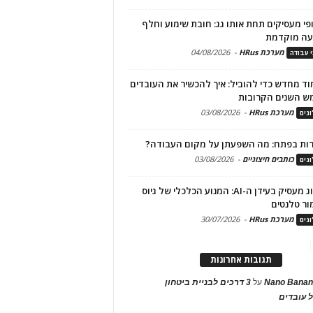
פי מעסיקים תחת אותו גג: חובת שימוע וחלף
עה מוקדמת
מערכת HRus
-
04/08/2026
י עבודה
ד מחדש כדי להוביל: איך להכשיר את העובדים
ש השנים הקרובות
מערכת HRus
-
03/08/2026
גים
ות בפתח: מה השפעתן על מקום העבודה?
כותבים חיצוניים
-
03/08/2026
גים
מיתוג מעסיק בעידן ה-AI: המנוע הכלכלי של גיוס
ור טלנטים
מערכת HRus
-
30/07/2026
גים
תגובות אחרונות
Nano Banan
על
3 דרכים לבניית ביטחון
 עובדים