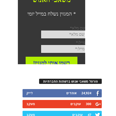
פורטל משאבי אנוש ברשתות החברתיות
24,924
אוהדים
לייק
300
עוקבים
מעקב
47
עוקבים
מעקב