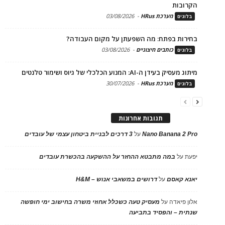
הקרובות
מערכת HRus
-
03/08/2026
בלוגים
בחירות בפתח: מה השפעתן על מקום העבודה?
כותבים חיצוניים
-
03/08/2026
בלוגים
מיתוג מעסיק בעידן ה-AI: המנוע הכלכלי של גיוס ושימור טלנטים
מערכת HRus
-
30/07/2026
בלוגים
תגובות אחרונות
Nano Banana 2 Pro
על
3 דרכים לבניית ביטחון עצמי של עובדים
יפעת
על
במה מתבטא ההחזר על ההשקעה בהכשרת עובדים
יאנא קאסם
על
דרושים במשאבי אנוש – H&M
אלון פיאדה
על
מעסיק טעה כשכלל אחוזי משרה בחישוב ימי חופשה
שנתית – והפסיד בתביעה