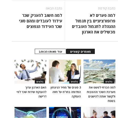
כתבה קודמת
כתבה הבאה
למה פערים לא
למה חשוב להעניק שכר
פרופורציוניים בין תגמול
עידוד לעובדים ומהם סוגי
ההנהלה לתגמול העובדים
שכר העידוד הנפוצים
מכשילים את הארגון
מאמרים קשורים
עוד מאותו הכותב
בלוגים
בלוגים
בלוגים
למה הכרחי לפשט את
3 סוגים של מחיר הניצחון
האם הארגון ערוך
מערכת השכר וההטבות
המדומה במו"מ על חוזה
להענקת שירות שכר לפי
ולקשור אותה להישגים
העסקה
דרישה
בשטח