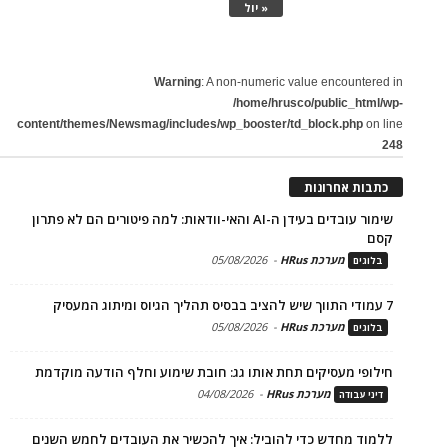
« יול
Warning
: A non-numeric value encountered in
/home/hrusco/public_html/wp-
content/themes/Newsmag/includes/wp_booster/td_block.php
on line
248
כתבות אחרונות
שימור עובדים בעידן ה-AI והאי-וודאות: למה פיטורים הם לא פתרון
קסם
מערכת HRus
-
05/08/2026
בלוגים
7 עמודי התווך שיש להציב בבסיס תהליך הגיוס ומיתוג המעסיק
מערכת HRus
-
05/08/2026
בלוגים
חילופי מעסיקים תחת אותו גג: חובת שימוע וחלף הודעה מוקדמת
מערכת HRus
-
04/08/2026
דיני עבודה
ללמוד מחדש כדי להוביל: איך להכשיר את העובדים לחמש השנים