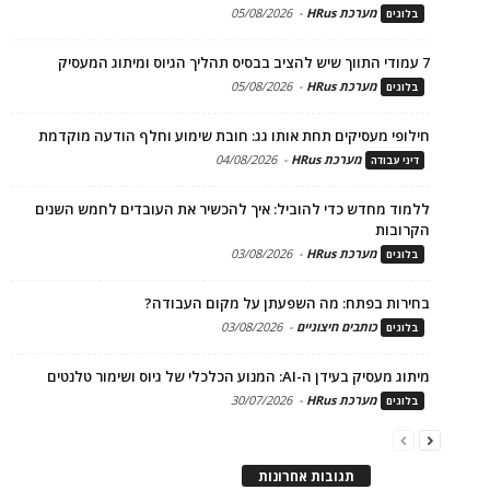
מערכת HRus
-
05/08/2026
בלוגים
7 עמודי התווך שיש להציב בבסיס תהליך הגיוס ומיתוג המעסיק
מערכת HRus
-
05/08/2026
בלוגים
חילופי מעסיקים תחת אותו גג: חובת שימוע וחלף הודעה מוקדמת
מערכת HRus
-
04/08/2026
דיני עבודה
ללמוד מחדש כדי להוביל: איך להכשיר את העובדים לחמש השנים
הקרובות
מערכת HRus
-
03/08/2026
בלוגים
בחירות בפתח: מה השפעתן על מקום העבודה?
כותבים חיצוניים
-
03/08/2026
בלוגים
מיתוג מעסיק בעידן ה-AI: המנוע הכלכלי של גיוס ושימור טלנטים
מערכת HRus
-
30/07/2026
בלוגים
תגובות אחרונות