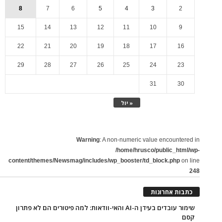
8
7
6
5
4
3
2
15
14
13
12
11
10
9
22
21
20
19
18
17
16
29
28
27
26
25
24
23
31
30
« יול
Warning
: A non-numeric value encountered in
/home/hrusco/public_html/wp-
content/themes/Newsmag/includes/wp_booster/td_block.php
on line
248
כתבות אחרונות
שימור עובדים בעידן ה-AI והאי-וודאות: למה פיטורים הם לא פתרון
קסם