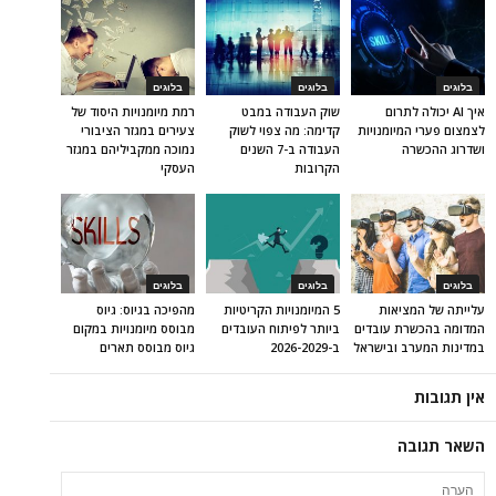
בלוגים
בלוגים
בלוגים
איך AI יכולה לתרום
שוק העבודה במבט
רמת מיומנויות היסוד של
לצמצום פערי המיומנויות
קדימה: מה צפוי לשוק
צעירים במגזר הציבורי
ושדרוג ההכשרה
העבודה ב-7 השנים
נמוכה ממקביליהם במגזר
הקרובות
העסקי
בלוגים
בלוגים
בלוגים
עלייתה של המציאות
5 המיומנויות הקריטיות
מהפיכה בגיוס: גיוס
המדומה בהכשרת עובדים
ביותר לפיתוח העובדים
מבוסס מיומנויות במקום
במדינות המערב ובישראל
ב-2026-2029
גיוס מבוסס תארים
אין תגובות
השאר תגובה