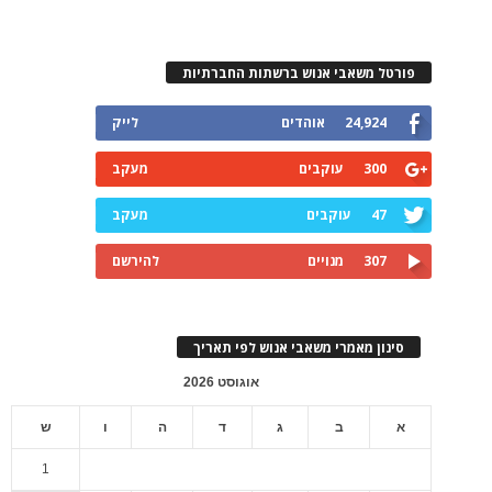
פורטל משאבי אנוש ברשתות החברתיות
24,924
אוהדים
לייק
300
עוקבים
מעקב
47
עוקבים
מעקב
307
מנויים
להירשם
סינון מאמרי משאבי אנוש לפי תאריך
אוגוסט 2026
א
ב
ג
ד
ה
ו
ש
1