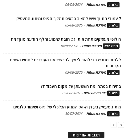
מערכת HRus
-
05/08/2026
בלוגים
7 עמודי התווך שיש להציב בבסיס תהליך הגיוס ומיתוג המעסיק
מערכת HRus
-
05/08/2026
בלוגים
חילופי מעסיקים תחת אותו גג: חובת שימוע וחלף הודעה מוקדמת
מערכת HRus
-
04/08/2026
דיני עבודה
ללמוד מחדש כדי להוביל: איך להכשיר את העובדים לחמש השנים
הקרובות
מערכת HRus
-
03/08/2026
בלוגים
בחירות בפתח: מה השפעתן על מקום העבודה?
כותבים חיצוניים
-
03/08/2026
בלוגים
מיתוג מעסיק בעידן ה-AI: המנוע הכלכלי של גיוס ושימור טלנטים
מערכת HRus
-
30/07/2026
בלוגים
תגובות אחרונות