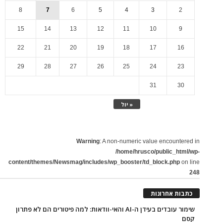
8
7
6
5
4
3
2
15
14
13
12
11
10
9
22
21
20
19
18
17
16
29
28
27
26
25
24
23
31
30
« יול
Warning
: A non-numeric value encountered in
/home/hrusco/public_html/wp-
content/themes/Newsmag/includes/wp_booster/td_block.php
on line
248
כתבות אחרונות
שימור עובדים בעידן ה-AI והאי-וודאות: למה פיטורים הם לא פתרון
קסם