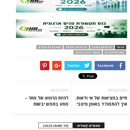
תגיות
יצירתיות בארגון
יצירתיות בעבודה
מוטיבציית עובדים
מחויבות עובדים
תגמול בגין ביצועים
Twitter
Facebook
כתבה קודמת
כתבה הבאה
חיים במציאות של אי ודאות:
להיות הרופא של מחר –
איך להתמודד באופן מיטבי
מסע בחמש יבשות
מאמרים קשורים
עוד מאותו הכותב