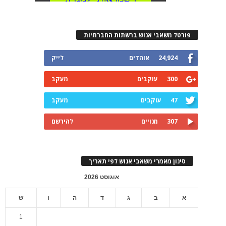
פורטל משאבי אנוש ברשתות החברתיות
24,924
אוהדים
לייק
300
עוקבים
מעקב
47
עוקבים
מעקב
307
מנויים
להירשם
סינון מאמרי משאבי אנוש לפי תאריך
אוגוסט 2026
א
ב
ג
ד
ה
ו
ש
1