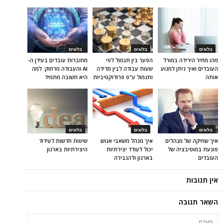
בלוגים
בלוגים
בלוגים
מהו מחיר הירידה במורל
הפער בין תגמול לפי
מחוברות עובדים בעידן ה-
העובדים ואיך ניתן למנוע
שעות עבודה לבין מדידה
AI והעבודה מרחוק: למה
אותה
ותגמול ע"פ פרודוקטיביות
היא חשובה מתמיד
בלוגים
בלוגים
בלוגים
איך שחיקה של מנהלים
איך מנהל משאבי אנוש
שיטות חדשות לעידוד
פוגעת במוטיבציה של
יכול לעודד יצירתיות
היצירתיות בארגון
העובדים
בארגון ולהגבירה
אין תגובות
השאר תגובה