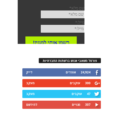
פורטל משאבי אנוש ברשתות החברתיות
24,924
אוהדים
לייק
300
עוקבים
מעקב
47
עוקבים
מעקב
307
מנויים
להירשם