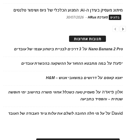
מיתוג מעסיק בעידן ה-AI: המנוע הכלכלי של גיוס ושימור טלנטים
מערכת HRus
-
30/07/2026
בלוגים
תגובות אחרונות
על
Nano Banana 2 Pro
3 דרכים לבניית ביטחון עצמי של עובדים
יפעת
על
במה מתבטא ההחזר על ההשקעה בהכשרת עובדים
על
יאנא קאסם
דרושים במשאבי אנוש – H&M
אלון פיאדה
על
מעסיק טעה כשכלל אחוזי משרה בחישוב ימי חופשה
שנתית – והפסיד בתביעה
David
על
על מי חלה החובה לשלם את עלות ציוד העבודה של העובד