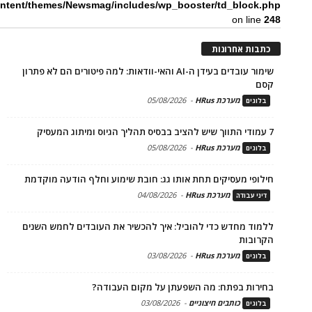
ntent/themes/Newsmag/includes/wp_booster/td_block.php
on line
248
כתבות אחרונות
שימור עובדים בעידן ה-AI והאי-וודאות: למה פיטורים הם לא פתרון
קסם
מערכת HRus
-
05/08/2026
בלוגים
7 עמודי התווך שיש להציב בבסיס תהליך הגיוס ומיתוג המעסיק
מערכת HRus
-
05/08/2026
בלוגים
חילופי מעסיקים תחת אותו גג: חובת שימוע וחלף הודעה מוקדמת
מערכת HRus
-
04/08/2026
דיני עבודה
ללמוד מחדש כדי להוביל: איך להכשיר את העובדים לחמש השנים
הקרובות
מערכת HRus
-
03/08/2026
בלוגים
בחירות בפתח: מה השפעתן על מקום העבודה?
כותבים חיצוניים
-
03/08/2026
בלוגים