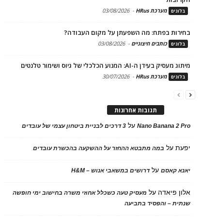
מערכת HRus
-
03/08/2026
בלוגים
בחירות בפתח: מה השפעתן על מקום העבודה?
כותבים חיצוניים
-
03/08/2026
בלוגים
מיתוג מעסיק בעידן ה-AI: המנוע הכלכלי של גיוס ושימור טלנטים
מערכת HRus
-
30/07/2026
בלוגים
תגובות אחרונות
על
Nano Banana 2 Pro
3 דרכים לבניית ביטחון עצמי של עובדים
יפעת
על
במה מתבטא ההחזר על ההשקעה בהכשרת עובדים
על
יאנא קאסם
דרושים במשאבי אנוש – H&M
אלון פיאדה
על
מעסיק טעה כשכלל אחוזי משרה בחישוב ימי חופשה
שנתית – והפסיד בתביעה