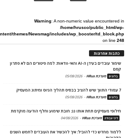
Warning
: A non-numeric value encountered in
/home/hrusco/public_html/wp-
ntent/themes/Newsmag/includes/wp_booster/td_block.php
on line
248
כתבות אחרונות
שימור עובדים בעידן ה-AI והאי-וודאות: למה פיטורים הם לא פתרון
קסם
מערכת HRus
-
05/08/2026
בלוגים
7 עמודי התווך שיש להציב בבסיס תהליך הגיוס ומיתוג המעסיק
מערכת HRus
-
05/08/2026
בלוגים
חילופי מעסיקים תחת אותו גג: חובת שימוע וחלף הודעה מוקדמת
מערכת HRus
-
04/08/2026
דיני עבודה
ללמוד מחדש כדי להוביל: איך להכשיר את העובדים לחמש השנים
הקרובות