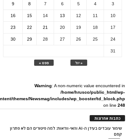
9
8
7
6
5
4
3
16
15
14
13
12
11
10
23
22
21
20
19
18
17
30
29
28
27
26
25
24
31
« יול
ספט »
Warning
: A non-numeric value encountered in
/home/hrusco/public_html/wp-
ntent/themes/Newsmag/includes/wp_booster/td_block.php
on line
248
כתבות אחרונות
שימור עובדים בעידן ה-AI והאי-וודאות: למה פיטורים הם לא פתרון
קסם