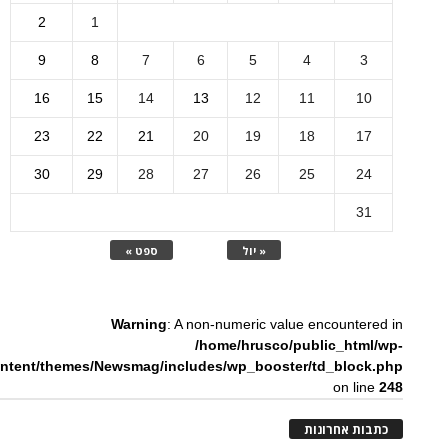
2
1
9
8
7
6
5
4
3
16
15
14
13
12
11
10
23
22
21
20
19
18
17
30
29
28
27
26
25
24
31
« יול
ספט »
Warning
: A non-numeric value encountered in
/home/hrusco/public_html/wp-
ntent/themes/Newsmag/includes/wp_booster/td_block.php
on line
248
כתבות אחרונות