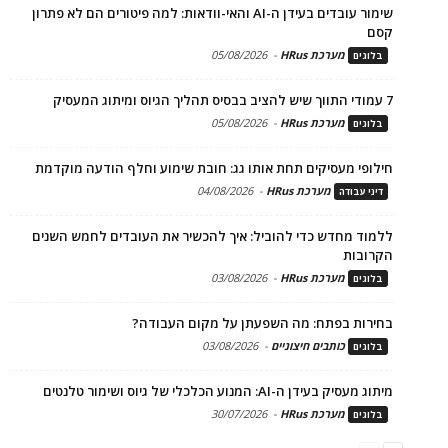
שימור עובדים בעידן ה-AI והאי-וודאות: למה פיטורים הם לא פתרון
קסם
מערכת HRus
-
05/08/2026
בלוגים
7 עמודי התווך שיש להציב בבסיס תהליך הגיוס ומיתוג המעסיק
מערכת HRus
-
05/08/2026
בלוגים
חילופי מעסיקים תחת אותו גג: חובת שימוע וחלף הודעה מוקדמת
מערכת HRus
-
04/08/2026
דיני עבודה
ללמוד מחדש כדי להוביל: איך להכשיר את העובדים לחמש השנים
הקרובות
מערכת HRus
-
03/08/2026
בלוגים
בחירות בפתח: מה השפעתן על מקום העבודה?
כותבים חיצוניים
-
03/08/2026
בלוגים
מיתוג מעסיק בעידן ה-AI: המנוע הכלכלי של גיוס ושימור טלנטים
מערכת HRus
-
30/07/2026
בלוגים