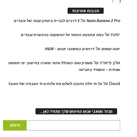
תגובות אחרונות
על
Nano Banana 2 Pro
3 דרכים לבניית ביטחון עצמי של עובדים
יפעת
על
במה מתבטא ההחזר על ההשקעה בהכשרת עובדים
על
יאנא קאסם
דרושים במשאבי אנוש – H&M
אלון פיאדה
על
מעסיק טעה כשכלל אחוזי משרה בחישוב ימי חופשה
שנתית – והפסיד בתביעה
David
על
על מי חלה החובה לשלם את עלות ציוד העבודה של העובד
מנהל משאבי אנוש החיפוש שלך מתחיל כאן…