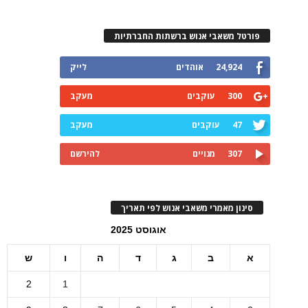
פורטל משאבי אנוש ברשתות החברתיות
24,924
אוהדים
לייק
300
עוקבים
מעקב
47
עוקבים
מעקב
307
מנויים
להירשם
סינון מאמרי משאבי אנוש לפי תאריך
אוגוסט 2025
א
ב
ג
ד
ה
ו
ש
2
1