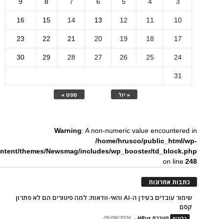
9
8
7
6
5
4
3
16
15
14
13
12
11
10
23
22
21
20
19
18
17
30
29
28
27
26
25
24
31
« יול
ספט »
Warning
: A non-numeric value encountered in
/home/hrusco/public_html/wp-
ntent/themes/Newsmag/includes/wp_booster/td_block.php
on line
248
כתבות אחרונות
שימור עובדים בעידן ה-AI והאי-וודאות: למה פיטורים הם לא פתרון
קסם
מערכת HRus
-
05/08/2026
בלוגים