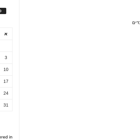
ס
א
3
10
17
24
31
ered in