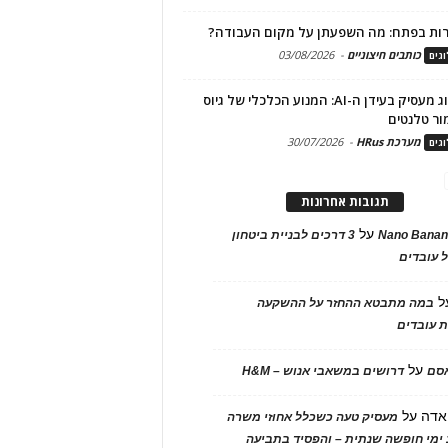
ות בפתח: מה השפעתן על מקום העבודה?
כותבים חיצוניים
-
03/08/2026
גים
מיתוג מעסיק בעידן ה-AI: המנוע הכלכלי של גיוס
ור טלנטים
מערכת HRus
-
30/07/2026
גים
תגובות אחרונות
על
Nano Banan
3 דרכים לבניית ביטחון
 עובדים
ל
במה מתבטא ההחזר על ההשקעה
 עובדים
על
אסם
דרושים במשאבי אנוש – H&M
אדה
על
מעסיק טעה כשכלל אחוזי משרה
ימי חופשה שנתית – והפסיד בתביעה