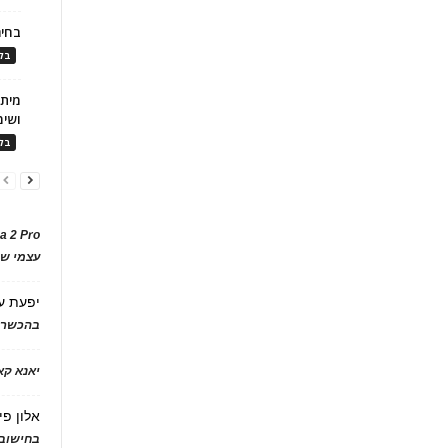
בחיר
בלו
ושימ
בלו
a 2 Pro
עצמי של
יפעת
ע
בהכשרת
יאנא ק
אלון פי
בחישוב 