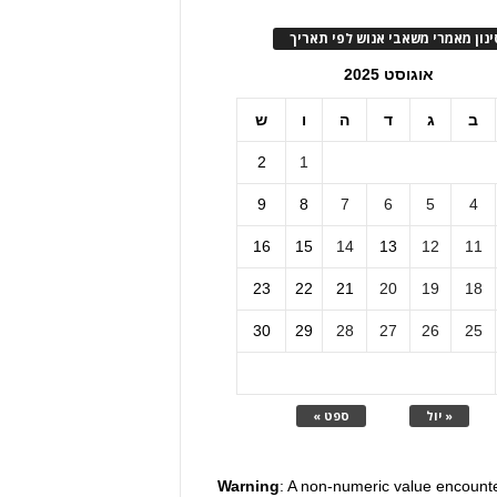
ינון מאמרי משאבי אנוש לפי תאריך
אוגוסט 2025
ב
ג
ד
ה
ו
ש
2
1
9
8
7
6
5
4
16
15
14
13
12
11
23
22
21
20
19
18
30
29
28
27
26
25
« יול
ספט »
Warning
: A non-numeric value encount