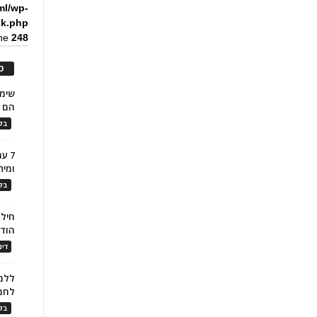
ml/wp-
ck.php
ine
248
כ
הם ל
בלו
7 ע
ומית
בלו
חילו
הוד
דינ
ללמו
לחמ
בלו