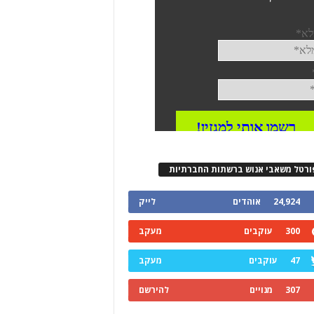
ורטל משאבי אנוש ברשתות החברתיות
24,924
אוהדים
לייק
300
עוקבים
מעקב
47
עוקבים
מעקב
307
מנויים
להירשם