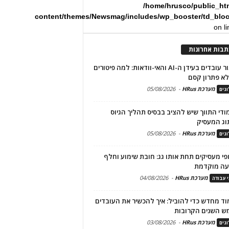
/home/hrusco/public_ht
content/themes/Newsmag/includes/wp_booster/td_blo
on l
תבות אחרונות
שימור עובדים בעידן ה-AI והאי-וודאות: למה פיטורים
א פתרון קסם
מערכת HRus
-
05/08/2026
גים
מודי התווך שיש להציב בבסיס תהליך הגיוס
וג המעסיק
מערכת HRus
-
05/08/2026
גים
פי מעסיקים תחת אותו גג: חובת שימוע וחלף
עה מוקדמת
מערכת HRus
-
04/08/2026
י עבודה
ד מחדש כדי להוביל: איך להכשיר את העובדים
ש השנים הקרובות
מערכת HRus
-
03/08/2026
גים