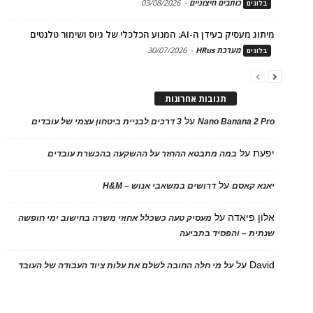
כותבים חיצוניים
-
03/08/2026
בלוגים
מיתוג מעסיק בעידן ה-AI: המנוע הכלכלי של גיוס ושימור טלנטים
מערכת HRus
-
30/07/2026
בלוגים
תגובות אחרונות
על
Nano Banana 2 Pro
3 דרכים לבניית ביטחון עצמי של עובדים
יפעת
על
במה מתבטא ההחזר על ההשקעה בהכשרת עובדים
על
יאנא קאסם
דרושים במשאבי אנוש – H&M
אלון פיאדה
על
מעסיק טעה כשכלל אחוזי משרה בחישוב ימי חופשה
שנתית – והפסיד בתביעה
David
על
על מי חלה החובה לשלם את עלות ציוד העבודה של העובד