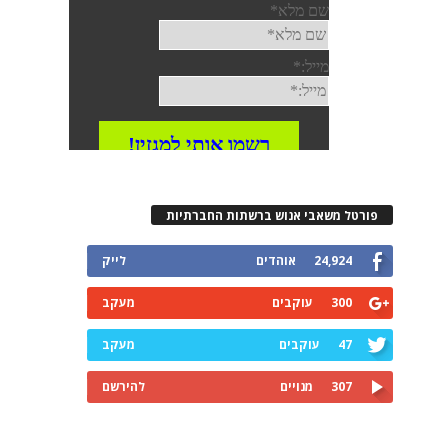
פורטל משאבי אנוש ברשתות החברתיות
24,924
אוהדים
לייק
300
עוקבים
מעקב
47
עוקבים
מעקב
307
מנויים
להירשם