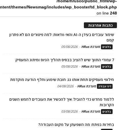
/home/hrusco/public_html/wp-
ntent/themes/Newsmag/includes/wp_booster/td_block.php
on line
248
כתבות אחרונות
שימור עובדים בעידן ה-AI והאי-וודאות: למה פיטורים הם לא פתרון
קסם
מערכת HRus
-
05/08/2026
בלוגים
7 עמודי התווך שיש להציב בבסיס תהליך הגיוס ומיתוג המעסיק
מערכת HRus
-
05/08/2026
בלוגים
חילופי מעסיקים תחת אותו גג: חובת שימוע וחלף הודעה מוקדמת
מערכת HRus
-
04/08/2026
דיני עבודה
ללמוד מחדש כדי להוביל: איך להכשיר את העובדים לחמש השנים
הקרובות
מערכת HRus
-
03/08/2026
בלוגים
בחירות בפתח: מה השפעתן על מקום העבודה?